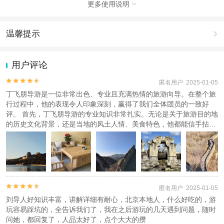
更多使用说明

注意事项
成人：18周岁 – 59周岁；
儿童：3周岁 – 17周岁；
温馨提示

老人：60周岁 – 99周岁；
1.去哪儿网提醒您注意人身安全，参加有一定危险性的室内或户外活
查看：
查看工商执照信息
、
查看特许经营许可证信息
动（如跳伞、潜水、滑雪等）前，请务必仔细阅读
《风险提示》
。
用户评论
本产品由青岛驿路同行国际旅行社有限公司代理招徕，委托社为马上出发国际旅
2.为普及旅游安全知识及旅游文明公约，使您的旅程顺利圆满完成，
行社(北京)有限公司，具体的旅游服务和操作由委托社及其有资质的地接社提供
特制定
《去哪儿网旅游安全手册》
，请您认真阅读并切实遵守。


匿名用户 2025-01-05
丁飞朋导游是一位非常出色、专业且充满热情的旅游向导。在整个旅
行过程中，他的表现令人印象深刻，赢得了我们全体团员的一致好
评。 首先，丁飞朋导游的专业知识非常扎实。无论是关于旅游目的地
的历史文化背景，还是当地的风土人情、美食特色，他都能信手拈
来，讲解得生动有趣，让我们仿佛穿越时空，亲身感受到了那些古老
而迷人的故事。他的讲解不仅增加了我们的知识储备，更让这次旅行
变得更加有意义和难忘。


匿名用户 2025-01-05
刘导人好知识丰富，讲解详细有耐心，北京本地人，什么好吃的，游
玩容易踩坑的，全告诉我们了，我在之后游玩的几天遇到问题，随时
问她，都回复了，人品太好了，点个大大的攒