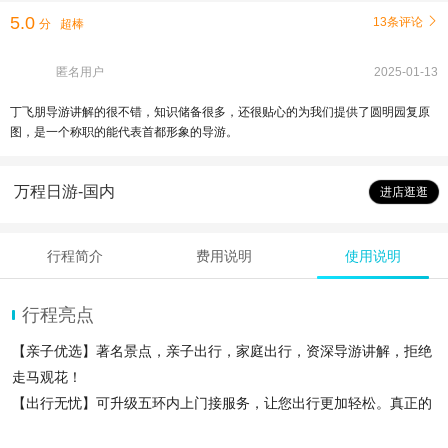
5.0
13条评论

分
超棒
匿名用户
2025-01-13
丁飞朋导游讲解的很不错，知识储备很多，还很贴心的为我们提供了圆明园复原
图，是一个称职的能代表首都形象的导游。
万程日游-国内
进店逛逛
行程简介
费用说明
使用说明
行程亮点
【亲子优选】著名景点，亲子出行，家庭出行，资深导游讲解，拒绝
走马观花！
【出行无忧】可升级五环内上门接服务，让您出行更加轻松。真正的
品质无购物，行程透明！