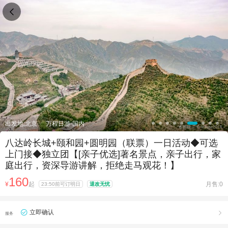

出发地:北京
万程日游-国内
八达岭长城+颐和园+圆明园（联票）一日活动◆可选
上门接◆独立团【[亲子优选]著名景点，亲子出行，家
庭出行，资深导游讲解，拒绝走马观花！】
160
¥
起
月售:0
23:50前可订明日
退改无忧
立即确认

服务