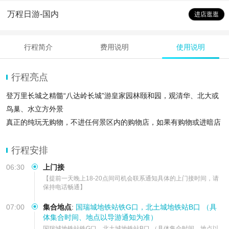
万程日游-国内
进店逛逛
行程简介
费用说明
使用说明
行程亮点
登万里长城之精髓“八达岭长城”游皇家园林颐和园，观清华、北大或
鸟巢、水立方外景
真正的纯玩无购物，不进任何景区内的购物店，如果有购物或进暗店
等发现双倍赔付。
【品质升级】可升级含餐，可升级四环内上门
行程安排
06:30
上门接
【提前一天晚上18-20点间司机会联系通知具体的上门接时间，请
保持电话畅通】
07:00
集合地点
:
国瑞城地铁站铁G口，北土城地铁站B口 （具
体集合时间、地点以导游通知为准）
国瑞城地铁站铁G口，北土城地铁站B口 （具体集合时间、地点以