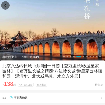

出发地:北京
万程日游-国内
北京八达岭长城+颐和园一日游【登万里长城/游皇家
园林】【登万里长城之精髓“八达岭长城”游皇家园林颐
和园，观清华、北大或鸟巢、水立方外景】
138
¥
起
月售:0
可订8月11日
支持退款
待商家确认

服务