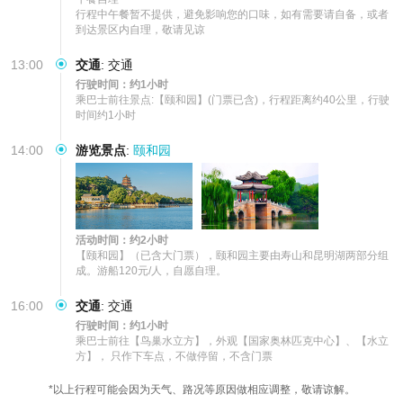
行程中午餐暂不提供，避免影响您的口味，如有需要请自备，或者
到达景区内自理，敬请见谅
13:00
交通
:
交通
行驶时间：约1小时
乘巴士前往景点:【颐和园】(门票已含)，行程距离约40公里，行驶
时间约1小时
14:00
游览景点
:
颐和园
活动时间：约2小时
【颐和园】（已含大门票），颐和园主要由寿山和昆明湖两部分组
成。游船120元/人，自愿自理。
16:00
交通
:
交通
行驶时间：约1小时
乘巴士前往【鸟巢水立方】，外观【国家奥林匹克中心】、【水立
方】， 只作下车点，不做停留，不含门票
*以上行程可能会因为天气、路况等原因做相应调整，敬请谅解。