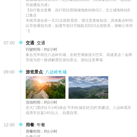
导游通知为准） 

【自行集合套餐，自行前往国瑞城地铁站铁G口，北土城地铁站B
口集合

专线导游会前一天22点前联系您，请注意查收短信；具体集合时间
以导游通知为准；如遇节假日可能延后到23点前联系，请耐心等待
~】
07:00
交通
:
交通
行驶时间：约2小时
集合完毕前往八达岭长城，全程空调旅游大巴车、高速直达！金牌
导游为您一路讲解景区游玩景点、游玩注意事项
09:00
游览景点
:
八达岭长城
活动时间：约3小时
含大门票(约2.5小时)体会“不到长城非好汉的”的豪迈。八达岭缆车
或滑车往返140元/人，自愿自理。
12:00
用餐
:
午餐
用餐时间：约1小时
午餐自理
