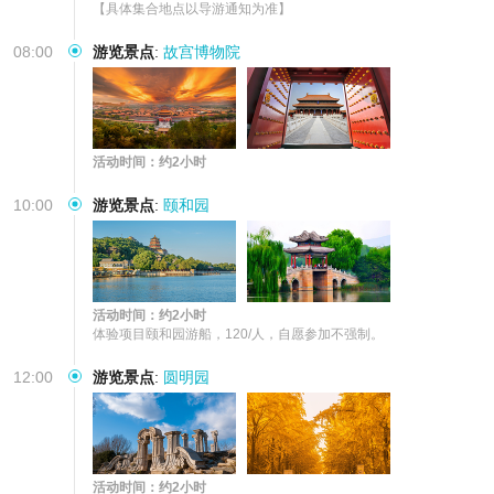
【具体集合地点以导游通知为准】
08:00
游览景点
:
故宫博物院
活动时间：约2小时
10:00
游览景点
:
颐和园
活动时间：约2小时
体验项目颐和园游船，120/人，自愿参加不强制。
12:00
游览景点
:
圆明园
活动时间：约2小时