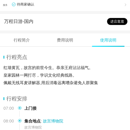
待商家确认

服务
万程日游-国内
进店逛逛
行程简介
费用说明
使用说明
行程亮点
红墙黄瓦，故宫的前世今生。恭亲王府沾沾福气。
皇家园林一网打尽，学识文化经典线路。
佩戴无线耳麦讲解器,用后消毒远离嘈杂避免人群聚集
行程安排
07:00
上门接
08:00
集合地点
:
故宫博物院
故宫博物院
