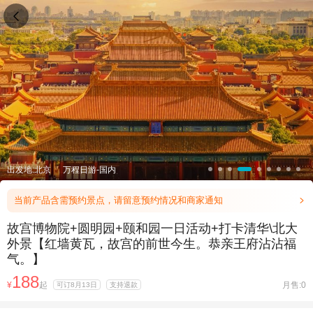

出发地:北京
万程日游-国内
当前产品含需预约景点，请留意预约情况和商家通知

故宫博物院+圆明园+颐和园一日活动+打卡清华\北大
外景【红墙黄瓦，故宫的前世今生。恭亲王府沾沾福
气。】
188
¥
起
月售:0
可订8月13日
支持退款