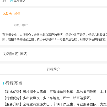
立即确认
服务
5.0
分
超棒
去哪儿用户
孙导很专业，人很贴心，去看老北京演绎的表演，还是非常不错的。但是八达岭饭
阳，就帽子墨镜啥的遮阳，腾出手扶栏杆！一定要穿运动鞋，别穿扒不住脚的凉鞋
万程日游-国内
行程简介
行程亮点
【对比优势】可根据个人需求，可选择单独包车、单独雇用导游、本社提
【行程优势】多出发班次，多上车地点，巴士一站直达景区。
【服务升级】全程空调旅游大巴，车辆干净卫生，专业服务团队，为您