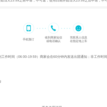
开始当天23:59之前申请，不可退；使用日期开始当天23:59之后申请，不
收到商家短信
凭联系人信息
手机预订
或电话确认
在指定地上车
间（06:00-19:59）商家会在60分钟内发送出团通知；非工作时间（2
合