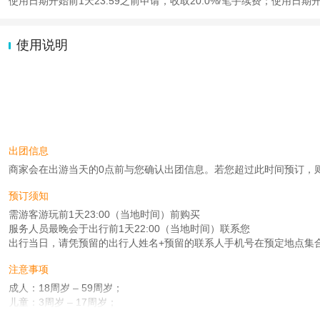
使用日期开始前1天23:59之前申请，收取20.0%/笔手续费；使用日期
使用说明
出团信息
商家会在出游当天的0点前与您确认出团信息。若您超过此时间预订，则工作时
预订须知
需游客游玩前1天23:00（当地时间）前购买
服务人员最晚会于出行前1天22:00（当地时间）联系您
出行当日，请凭预留的出行人姓名+预留的联系人手机号在预定地点集
注意事项
成人：18周岁 – 59周岁；
儿童：3周岁 – 17周岁；
老人：60周岁 – 99周岁；