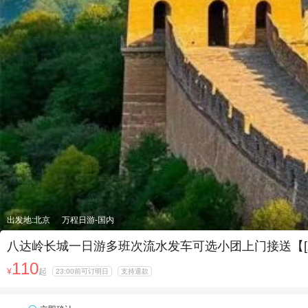
出发地:北京
万程日游-国内
八达岭长城一日游多班次流水发车可选小团上门接送【[
110
¥
起
23:00前可订明日
支持退款