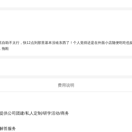
店自助不太行，快12点到那里基本没啥东西了！个人觉得还是在外面小店随便吃吃也
，拖鞋
费用说明
供公司团建/私人定制/研学活动/商务
解答服务