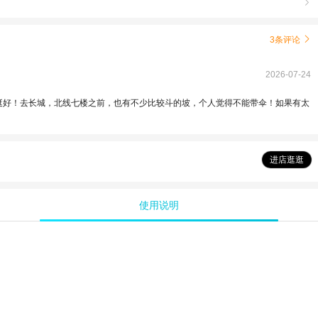

3条评论

2026-07-24
挺好！去长城，北线七楼之前，也有不少比较斗的坡，个人觉得不能带伞！如果有太
进店逛逛
使用说明