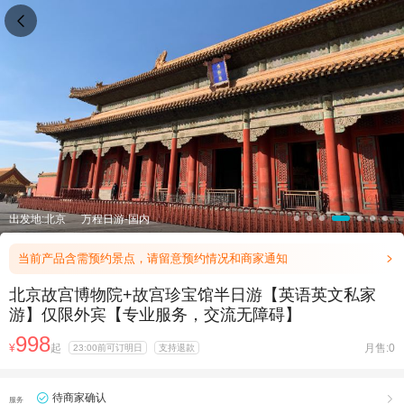

出发地:北京
万程日游-国内
当前产品含需预约景点，请留意预约情况和商家通知

北京故宫博物院+故宫珍宝馆半日游【英语英文私家
游】仅限外宾【专业服务，交流无障碍】
998
¥
起
月售:0
23:00前可订明日
支持退款
待商家确认

服务