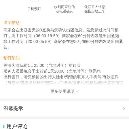
收到商家短信
凭联系人信息
手机预订
或电话确认
在指定地上车
出团信息
商家会在出游当天的0点前与您确认出团信息。若您超过此时间预
订，则工作时间（06:00-19:59）商家会在60分钟内发送出团通知；
非工作时间（20:00-05:59）商家会在您出行前60分钟内发送出团通
知。
预订须知
需游客游玩前1天23:00（当地时间）前购买
服务人员最晚会于出行前1天20:00（当地时间）联系您
出行当日，请凭预留的出行人姓名/预留的联系人手机号/有效证件
（身份证/港澳通行证/护照等）/二维码/条形码/凭证码/电子票在预定
地点集合
更多使用说明

查看：
查看工商执照信息
、
查看特许经营许可证信息
本产品由青岛驿路同行国际旅行社有限公司代理招徕，委托社为北京海蜀行旅游
温馨提示

有限公司，具体的旅游服务和操作由委托社及其有资质的地接社提供
1.去哪儿网提醒您注意人身安全，参加有一定危险性的室内或户外活
动（如跳伞、潜水、滑雪等）前，请务必仔细阅读
《风险提示》
。
用户评论