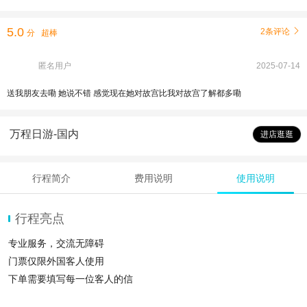
5.0
2条评论

分
超棒
匿名用户
2025-07-14
送我朋友去嘞 她说不错 感觉现在她对故宫比我对故宫了解都多嘞
万程日游-国内
进店逛逛
行程简介
费用说明
使用说明
行程亮点
专业服务，交流无障碍
门票仅限外国客人使用
下单需要填写每一位客人的信