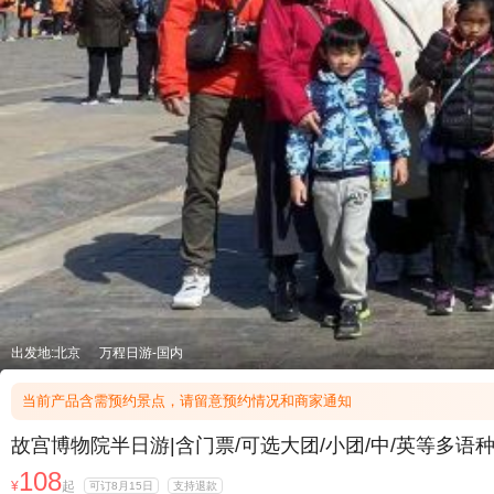
出发地:北京
万程日游-国内
当前产品含需预约景点，请留意预约情况和商家通知
故宫博物院半日游|含门票/可选大团/小团/中/英等
108
¥
起
可订8月15日
支持退款