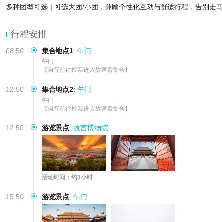
多种团型可选｜可选大团/小团，兼顾个性化互动与舒适行程，告别走
行程安排
08:50
集合地点1
:
午门
午门

【自行前往检票进入故宫后集合】
12:50
集合地点2
:
午门
午门

【自行前往检票进入故宫后集合】
12:50
游览景点
:
故宫博物院
活动时间：约3小时
15:50
游览景点
:
午门