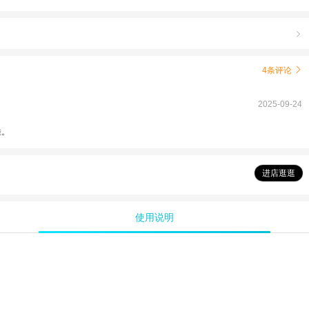

4条评论

2025-09-24
推。
进店逛逛
使用说明