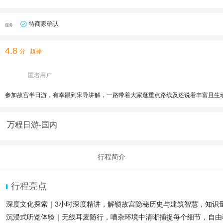
待商家确认
服务
4.8
分
超棒
匿名用户
参加故宫半日游，有幸跟到宋导讲解，一路带着大家逛重点路线及述说着丰富且生
万程日游-国内
行程简介
行程亮点
深度文化探索｜3小时深度精讲，解锁故宫隐秘历史与建筑智慧，知识
沉浸式听览体验｜无线耳麦随行，嘈杂环境中清晰捕捉每个细节，自由