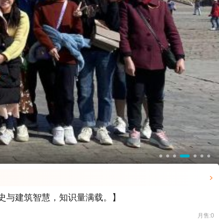

历史与建筑智慧，知识量满载。】
月售:0