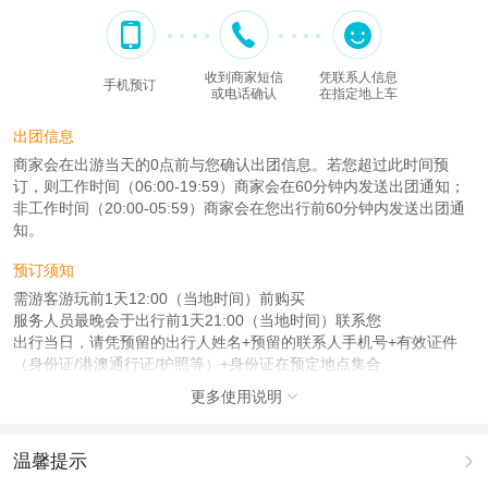
收到商家短信
凭联系人信息
手机预订
或电话确认
在指定地上车
出团信息
商家会在出游当天的0点前与您确认出团信息。若您超过此时间预
订，则工作时间（06:00-19:59）商家会在60分钟内发送出团通知；
非工作时间（20:00-05:59）商家会在您出行前60分钟内发送出团通
知。
预订须知
需游客游玩前1天12:00（当地时间）前购买
服务人员最晚会于出行前1天21:00（当地时间）联系您
出行当日，请凭预留的出行人姓名+预留的联系人手机号+有效证件
（身份证/港澳通行证/护照等）+身份证在预定地点集合
更多使用说明

注意事项
成人：18周岁 – 100周岁；
儿童：2周岁 – 17周岁；
温馨提示
