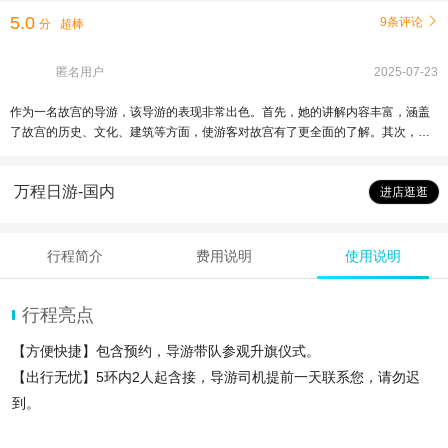
5.0
9条评论

分
超棒
匿名用户
2025-07-23
作为一名故宫的导游，该导游的表现非常出色。首先，她的讲解内容丰富，涵盖
了故宫的历史、文化、建筑等方面，使游客对故宫有了更全面的了解。其次，她
的讲解生动有趣，通过生动的语言和丰富的表情，使游客对故宫的历史文化有了
更深刻的认识。此外，她对游客的关注度很高，能够及时解答游客的问题，并提
万程日游-国内
供必要的帮助和指导。最后，她的组织能力很强，能够合理安排行程，确保游客
进店逛逛
在有限的时间内尽可能多地参观故宫的各个景点。总的来说，该导游的表现非常
出色，不仅让游客了解了故宫的历史文化，还让游客在轻松愉快的氛围中度过了
一天。
行程简介
费用说明
使用说明
行程亮点
【方便快捷】包含预约，导游带队参观升旗仪式。
【出行无忧】5环内2人起含接，导游司机提前一天联系您，请勿迟
到。
【品质保证】全程无任何二次消费，无隐形消费