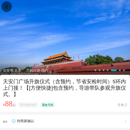

出发地:北京
万程日游-国内
天安门广场升旗仪式（含预约，节省安检时间）5环内
上门接！【[方便快捷]包含预约，导游带队参观升旗仪
式。】
88
¥
起
月售:2
可订8月10日
退改无忧
待商家确认

服务