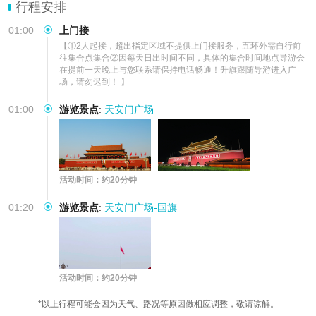
行程安排
01:00
上门接
【①2人起接，超出指定区域不提供上门接服务，五环外需自行前
往集合点集合②因每天日出时间不同，具体的集合时间地点导游会
在提前一天晚上与您联系请保持电话畅通！升旗跟随导游进入广
场，请勿迟到！ 】
01:00
游览景点
:
天安门广场
活动时间：约20分钟
01:20
游览景点
:
天安门广场-国旗
活动时间：约20分钟
*以上行程可能会因为天气、路况等原因做相应调整，敬请谅解。