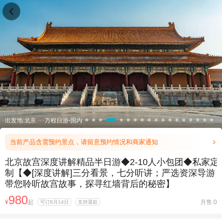

出发地:北京
万程日游-国内
当前产品含需预约景点，请留意预约情况和商家通知

北京故宫深度讲解精品半日游◆2-10人小包团◆私家定
制【◆[深度讲解]三分看景，七分听讲；严选资深导游
带您聆听故宫故事，探寻红墙背后的秘密】
980
¥
起
月售:0
可订8月14日
支持退款