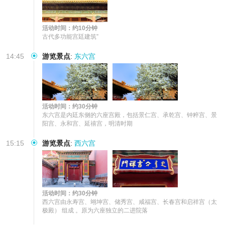
活动时间：约10分钟
古代多功能宫廷建筑”
14:45
游览景点
:
东六宫
活动时间：约30分钟
东六宫是‌内廷东侧的六座宫殿‌，包括‌景仁宫、承乾宫、钟粹宫、景
阳宫、永和宫、延禧宫‌，明清时期
15:15
游览景点
:
西六宫
活动时间：约30分钟
西六宫由‌永寿宫、翊坤宫、储秀宫、咸福宫、长春宫和启祥宫（太
极殿）‌ 组成 。原为六座独立的二进院落