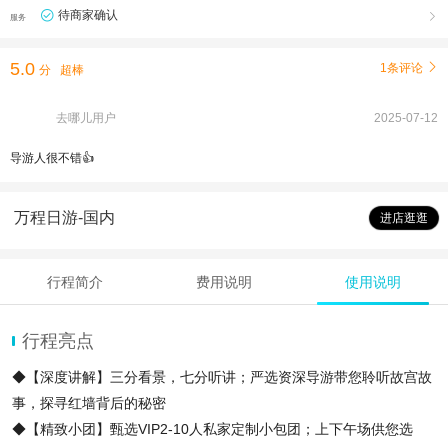
待商家确认

服务
5.0
1条评论

分
超棒
去哪儿用户
2025-07-12
导游人很不错👍
万程日游-国内
进店逛逛
行程简介
费用说明
使用说明
行程亮点
◆【深度讲解】三分看景，七分听讲；严选资深导游带您聆听故宫故
事，探寻红墙背后的秘密
◆【精致小团】甄选VIP2-10人私家定制小包团；上下午场供您选