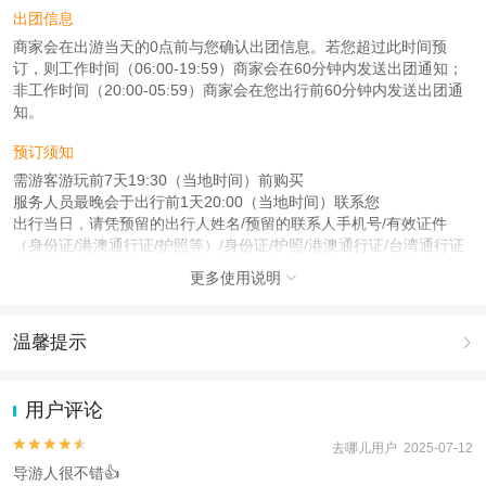
出团信息
商家会在出游当天的0点前与您确认出团信息。若您超过此时间预
订，则工作时间（06:00-19:59）商家会在60分钟内发送出团通知；
非工作时间（20:00-05:59）商家会在您出行前60分钟内发送出团通
知。
预订须知
需游客游玩前7天19:30（当地时间）前购买
服务人员最晚会于出行前1天20:00（当地时间）联系您
出行当日，请凭预留的出行人姓名/预留的联系人手机号/有效证件
（身份证/港澳通行证/护照等）/身份证/护照/港澳通行证/台湾通行证
在预定地点集合
更多使用说明

查看：
查看工商执照信息
、
查看特许经营许可证信息
本产品由青岛驿路同行国际旅行社有限公司代理招徕，委托社为北京天华盛世国
温馨提示

际旅行社有限公司，具体的旅游服务和操作由委托社及其有资质的地接社提供
1.去哪儿网提醒您注意人身安全，参加有一定危险性的室内或户外活
动（如跳伞、潜水、滑雪等）前，请务必仔细阅读
《风险提示》
。
用户评论
2.为普及旅游安全知识及旅游文明公约，使您的旅程顺利圆满完成，
特制定
《去哪儿网旅游安全手册》
，请您认真阅读并切实遵守。


去哪儿用户 2025-07-12
导游人很不错👍