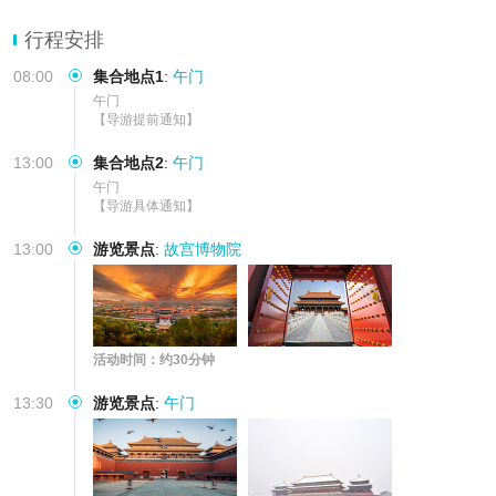
择；纯玩无购物，无隐形消费
◆【缤纷套餐】亲子游/家庭游/家庭出游；多套餐可选，满足您的出
行程安排
行需求
08:00
集合地点1
:
午门
午门

【导游提前通知】
13:00
集合地点2
:
午门
午门

【导游具体通知】
13:00
游览景点
:
故宫博物院
活动时间：约30分钟
13:30
游览景点
:
午门