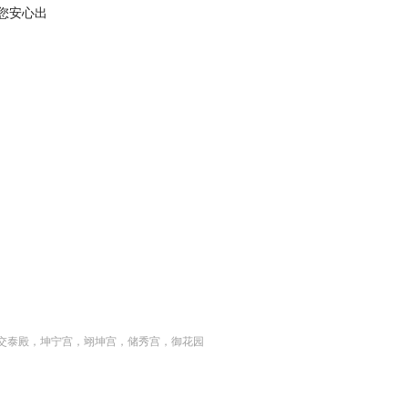
让您安心出
交泰殿，坤宁宫，翊坤宫，储秀宫，御花园