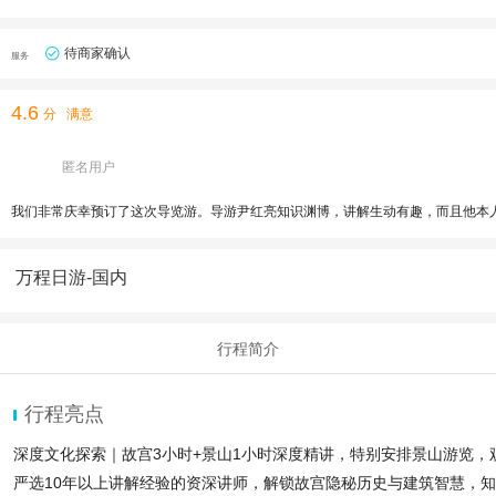
待商家确认
服务
4.6
分
满意
匿名用户
我们非常庆幸预订了这次导览游。导游尹红亮知识渊博，讲解生动有趣，而且他本
万程日游-国内
行程简介
行程亮点
深度文化探索｜故宫3小时+景山1小时深度精讲，特别安排景山游览，
严选10年以上讲解经验的资深讲师，解锁故宫隐秘历史与建筑智慧，