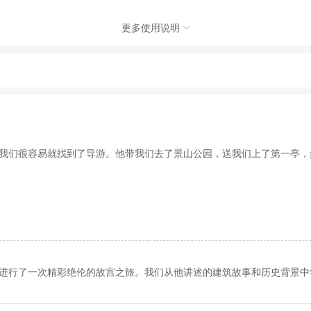
更多使用说明

旅游有限责任公司，具体的旅游服务和操作由委托社及其有资质的地接社提供
动（如跳伞、潜水、滑雪等）前，请务必仔细阅读
《风险提示》
。
制定
《去哪儿网旅游安全手册》
，请您认真阅读并切实遵守。
我们很容易就找到了导游。他带我们去了景山公园，送我​​们上了第一亭
进行了一次精彩绝伦的故宫之旅。我们从他讲述的建筑故事和历史背景中