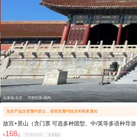
出发地:北京
万程日游-国内
当前产品含需预约景点，请留意预约情况和商家通知
故宫+景山（含门票 可选多种团型、中/英等多语种导
168
¥
起
可订8月14日
支持退款