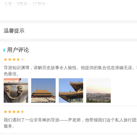
儿童：3周岁 – 17周岁；
老人：60周岁 – 85周岁；
查看：
查看工商执照信息
、
查看特许经营许可证信息
本产品由青岛驿路同行国际旅行社有限公司代理招徕，委托社为北京即刻出发国际
温馨提示
1.去哪儿网提醒您注意人身安全，参加有一定危险性的室内或户外活
2.为普及旅游安全知识及旅游文明公约，使您的旅程顺利圆满完成，特
用户评论


导游知识渊博，讲解历史故事令人愉悦。他提供的集合信息准确无误。
色最佳。


我们遇到了一位非常棒的导游——尹老师，他带领我们这个私人旅行团
服务。