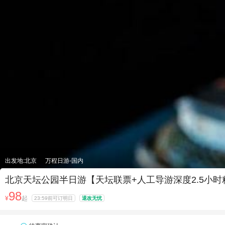
出发地:北京
万程日游-国内
北京天坛公园半日游【天坛联票+人工导游深度2.5小
98
¥
起
23:59前可订明日
退改无忧