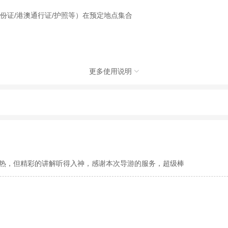
份证/港澳通行证/护照等）在预定地点集合
更多使用说明

旅行社有限公司，具体的旅游服务和操作由委托社及其有资质的地接社提供
动（如跳伞、潜水、滑雪等）前，请务必仔细阅读
《风险提示》
。
制定
《去哪儿网旅游安全手册》
，请您认真阅读并切实遵守。
热，但精彩的讲解听得入神，感谢本次导游的服务，超级棒