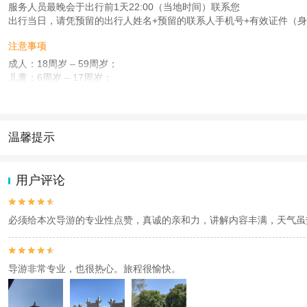
服务人员最晚会于出行前1天22:00（当地时间）联系您
出行当日，请凭预留的出行人姓名+预留的联系人手机号+有效证件（身
注意事项
成人：18周岁 – 59周岁；
儿童：6周岁 – 17周岁；
老人：60周岁 – 80周岁；
查看：
查看工商执照信息
、
查看特许经营许可证信息
本产品由青岛驿路同行国际旅行社有限公司代理招徕，委托社为北京小马过河国际
温馨提示
1.去哪儿网提醒您注意人身安全，参加有一定危险性的室内或户外活
2.为普及旅游安全知识及旅游文明公约，使您的旅程顺利圆满完成，特
用户评论


必须给本次导游的专业性点赞，真诚的亲和力，讲解内容丰满，天气虽


导游非常专业，也很热心。旅程很愉快。