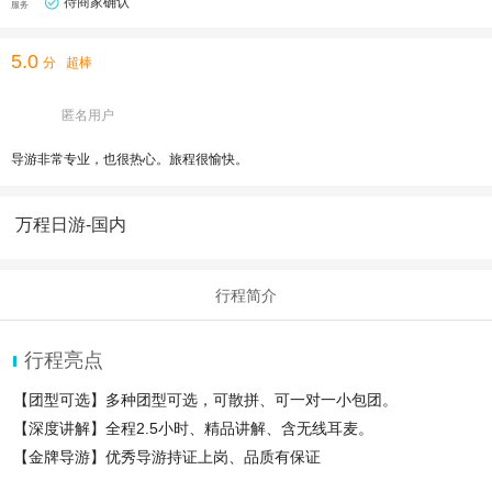
待商家确认
服务
5.0
分
超棒
匿名用户
导游非常专业，也很热心。旅程很愉快。
万程日游-国内
行程简介
行程亮点
【团型可选】多种团型可选，可散拼、可一对一小包团。
【深度讲解】全程2.5小时、精品讲解、含无线耳麦。
【金牌导游】优秀导游持证上岗、品质有保证