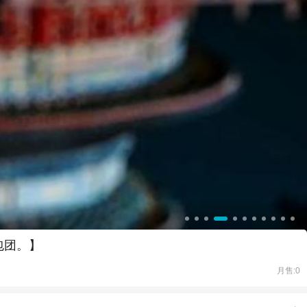
包团。】
月售:0