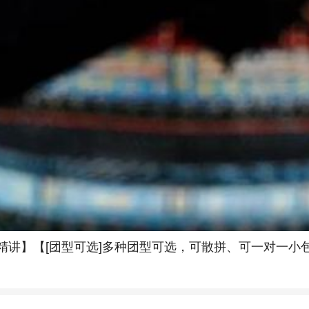
时精讲】【[团型可选]多种团型可选，可散拼、可一对一小