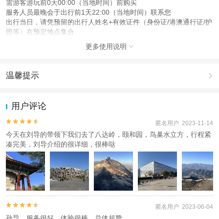
需游客游玩前0天00:00（当地时间）前购买
服务人员最晚会于出行前1天22:00（当地时间）联系您
出行当日，请凭预留的出行人姓名+有效证件（身份证/港澳通行证/护
照等）在预定地点集合
更多使用说明

注意事项
成人：18周岁 – 59周岁；
儿童：7周岁 – 17周岁；
温馨提示

老人：60周岁 – 99周岁；
6岁及以下儿童优惠价：1周岁 – 6周岁；
1.去哪儿网提醒您注意人身安全，参加有一定危险性的室内或户外活
动（如跳伞、潜水、滑雪等）前，请务必仔细阅读
《风险提示》
。
用户评论
查看：
查看工商执照信息
、
查看特许经营许可证信息
2.为普及旅游安全知识及旅游文明公约，使您的旅程顺利圆满完成，
本产品由青岛驿路同行国际旅行社有限公司代理招徕，委托社为北京北斗国际旅
特制定
《去哪儿网旅游安全手册》
，请您认真阅读并切实遵守。


匿名用户 2023-11-14
行社有限公司，具体的旅游服务和操作由委托社及其有资质的地接社提供
今天在刘导的带领下我们去了八达岭，颐和园，鸟巢水立方，行程紧
凑完美，刘导介绍的很详细，很棒哒


匿名用户 2023-06-04
孙导，服务很好，体验很棒，总体超赞