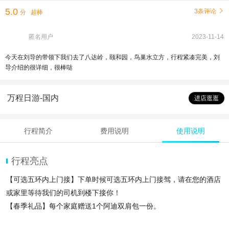
5.0
3条评论

分
超棒
匿名用户
2023-11-14
今天在刘导的带领下我们去了八达岭，颐和园，鸟巢水立方，行程紧凑完美，刘
导介绍的很详细，很棒哒
万程日游-国内
进店逛逛
行程简介
费用说明
使用说明
行程亮点
【可选五环内上门接】下单时候可选五环内上门接驾，请在您的酒店
或家里等待我们的司机到楼下接你！
【春季礼品】每个家庭赠送1个阿迪双肩包一份。
【安心出行】为持有中国大陆身份证游客赠旅游险一份，助您安心出