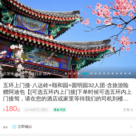

出发地:北京
万程日游-国内
五环上门接·八达岭+颐和园+圆明园32人团·含旅游险
赠阿迪包【[可选五环内上门接]下单时候可选五环内上
门接驾，请在您的酒店或家里等待我们的司机到楼下
接你！】
180
¥
起
月售:0
23:59前可订明日
退改无忧
立即确认

服务