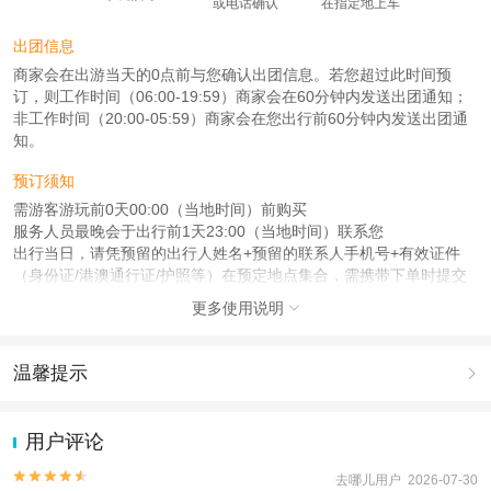
或电话确认
在指定地上车
出团信息
商家会在出游当天的0点前与您确认出团信息。若您超过此时间预
订，则工作时间（06:00-19:59）商家会在60分钟内发送出团通知；
非工作时间（20:00-05:59）商家会在您出行前60分钟内发送出团通
知。
预订须知
需游客游玩前0天00:00（当地时间）前购买
服务人员最晚会于出行前1天23:00（当地时间）联系您
出行当日，请凭预留的出行人姓名+预留的联系人手机号+有效证件
（身份证/港澳通行证/护照等）在预定地点集合，需携带下单时提交
的证件
更多使用说明

注意事项
成人：18周岁 – 59周岁；
温馨提示

儿童：17周岁（含）以下；
老人：60周岁（含）以上；
1.去哪儿网提醒您注意人身安全，参加有一定危险性的室内或户外活
动（如跳伞、潜水、滑雪等）前，请务必仔细阅读
《风险提示》
。
用户评论
查看：
查看工商执照信息
、
查看特许经营许可证信息
2.为普及旅游安全知识及旅游文明公约，使您的旅程顺利圆满完成，
本产品由青岛驿路同行国际旅行社有限公司代理招徕，委托社为北京蜂巢国际旅
特制定
《去哪儿网旅游安全手册》
，请您认真阅读并切实遵守。


去哪儿用户 2026-07-30