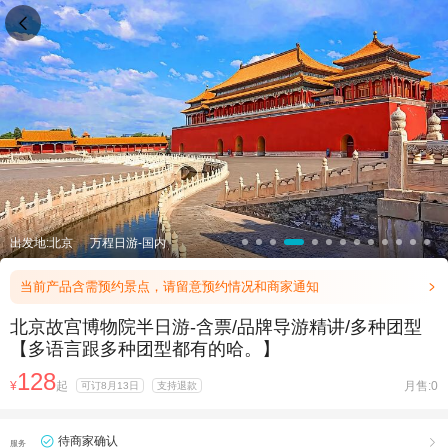

出发地:北京
万程日游-国内
当前产品含需预约景点，请留意预约情况和商家通知

北京故宫博物院半日游-含票/品牌导游精讲/多种团型
【多语言跟多种团型都有的哈。】
128
¥
起
月售:0
可订8月13日
支持退款
待商家确认

服务