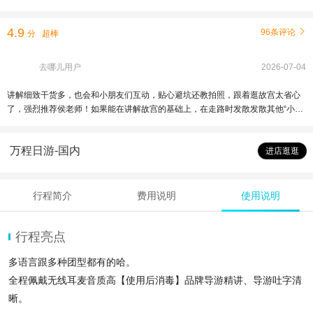
4.9
96条评论

分
超棒
去哪儿用户
2026-07-04
讲解细致干货多，也会和小朋友们互动，贴心避坑还教拍照，跟着逛故宫太省心
了，强烈推荐侯老师！如果能在讲解故宫的基础上，在走路时发散发散其他“小故
事”就更好啦。
万程日游-国内
进店逛逛
行程简介
费用说明
使用说明
行程亮点
多语言跟多种团型都有的哈。
全程佩戴无线耳麦音质高【使用后消毒】品牌导游精讲、导游吐字清
晰。