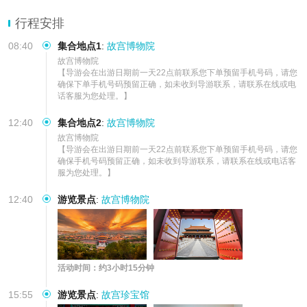
品牌导游资深带团经验，为您深度讲解600年紫禁城里不为人知的往
事，不枯燥
行程安排
08:40
集合地点1
:
故宫博物院
故宫博物院

【导游会在出游日期前一天22点前联系您下单预留手机号码，请您
确保下单手机号码预留正确，如未收到导游联系，请联系在线或电
话客服为您处理。】
12:40
集合地点2
:
故宫博物院
故宫博物院

【导游会在出游日期前一天22点前联系您下单预留手机号码，请您
确保手机号码预留正确，如未收到导游联系，请联系在线或电话客
服为您处理。】
12:40
游览景点
:
故宫博物院
活动时间：约3小时15分钟
15:55
游览景点
:
故宫珍宝馆