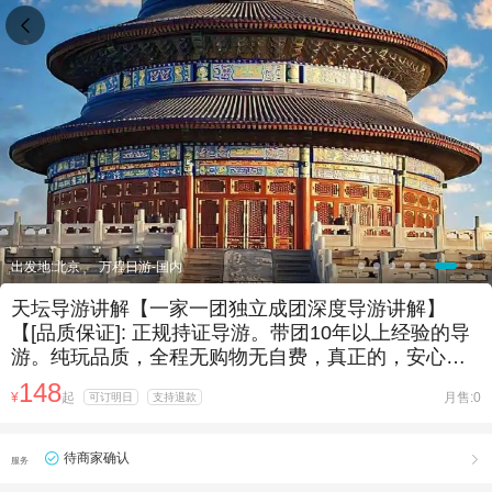

出发地:北京
万程日游-国内
天坛导游讲解【一家一团独立成团深度导游讲解】
【[品质保证]: 正规持证导游。带团10年以上经验的导
游。纯玩品质，全程无购物无自费，真正的，安心
游】
148
¥
起
月售:0
可订明日
支持退款
待商家确认

服务