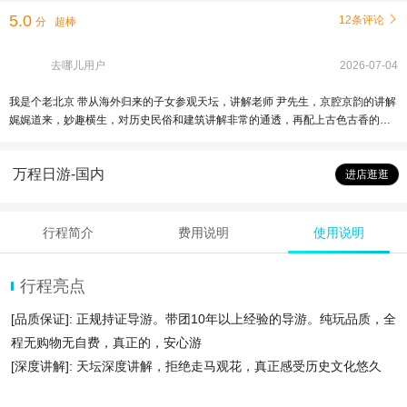
5.0
12条评论

分
超棒
去哪儿用户
2026-07-04
我是个老北京 带从海外归来的子女参观天坛，讲解老师 尹先生，京腔京韵的讲解
娓娓道来，妙趣横生，对历史民俗和建筑讲解非常的通透，再配上古色古香的天
坛古建筑，别有一番情趣，天气虽然炎热但参观游览体验极佳非常满意的一次旅
行
万程日游-国内
进店逛逛
行程简介
费用说明
使用说明
行程亮点
[品质保证]: 正规持证导游。带团10年以上经验的导游。纯玩品质，全
程无购物无自费，真正的，安心游
[深度讲解]: 天坛深度讲解，拒绝走马观花，真正感受历史文化悠久
[优质服务]: 专业导游，全程陪同讲解，深度讲解2小