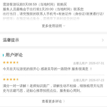
需游客游玩前0天08:59（当地时间）前购买
服务人员最晚会于出行前1天20:00（当地时间）联系您
出行当日，请凭预留的联系人手机号+有效证件（身份证/港澳通行证/
护照等）在预定地点集合，需携带下单时提交的证件
更多使用说明

注意事项
成人：18周岁 – 59周岁；
儿童：3周岁 – 17周岁；
温馨提示

老人：60周岁 – 100周岁；
1.去哪儿网提醒您注意人身安全，参加有一定危险性的室内或户外活
查看：
查看工商执照信息
、
查看特许经营许可证信息
动（如跳伞、潜水、滑雪等）前，请务必仔细阅读
《风险提示》
。
用户评论
本产品由青岛驿路同行国际旅行社有限公司代理招徕，委托社为悠享(北京)国际
2.为普及旅游安全知识及旅游文明公约，使您的旅程顺利圆满完成，
旅行社有限公司，具体的旅游服务和操作由委托社及其有资质的地接社提供
特制定
《去哪儿网旅游安全手册》
，请您认真阅读并切实遵守。


去哪儿用户 2026-07-31
今天在天坛游览的很开心 感谢吴导的一路陪伴 服务很满意 ！


去哪儿用户 2026-07-23
满分一对一讲解！老师知识面广，讲解生动不枯燥，细致梳理天坛历
史与古建巧思，还贴心推荐拍照点位。服务贴心周到。
查看更多评论
