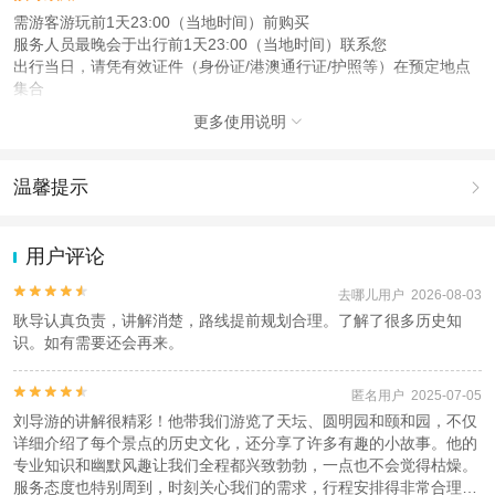
需游客游玩前1天23:00（当地时间）前购买
服务人员最晚会于出行前1天23:00（当地时间）联系您
出行当日，请凭有效证件（身份证/港澳通行证/护照等）在预定地点
集合
更多使用说明

注意事项
成人：18周岁 – 59周岁；
儿童：1周岁 – 17周岁；
温馨提示

老人：60周岁（含）以上；
1.去哪儿网提醒您注意人身安全，参加有一定危险性的室内或户外活
查看：
查看工商执照信息
、
查看特许经营许可证信息
动（如跳伞、潜水、滑雪等）前，请务必仔细阅读
《风险提示》
。
用户评论
本产品由青岛驿路同行国际旅行社有限公司代理招徕，委托社为北京宇遥国际旅
2.为普及旅游安全知识及旅游文明公约，使您的旅程顺利圆满完成，
行社有限公司，具体的旅游服务和操作由委托社及其有资质的地接社提供
特制定
《去哪儿网旅游安全手册》
，请您认真阅读并切实遵守。


去哪儿用户 2026-08-03
耿导认真负责，讲解消楚，路线提前规划合理。了解了很多历史知
识。如有需要还会再来。


匿名用户 2025-07-05
刘导游的讲解很精彩！他带我们游览了天坛、圆明园和颐和园，不仅
详细介绍了每个景点的历史文化，还分享了许多有趣的小故事。他的
专业知识和幽默风趣让我们全程都兴致勃勃，一点也不会觉得枯燥。
服务态度也特别周到，时刻关心我们的需求，行程安排得非常合理。