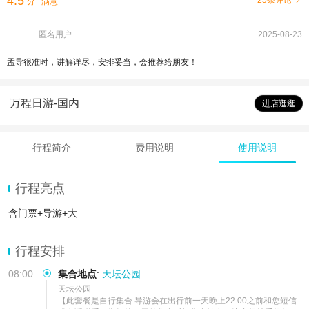
4.5
25条评论
分
满意
匿名用户
2025-08-23
孟导很准时，讲解详尽，安排妥当，会推荐给朋友！
万程日游-国内
进店逛逛
行程简介
费用说明
使用说明
行程亮点
含门票+导游+大
行程安排
08:00
集合地点
:
天坛公园
天坛公园

【此套餐是自行集合 导游会在出行前一天晚上22:00之前和您短信