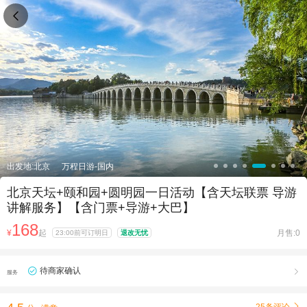

出发地:北京
万程日游-国内
北京天坛+颐和园+圆明园一日活动【含天坛联票 导游
讲解服务】【含门票+导游+大巴】
168
¥
起
月售:0
23:00前可订明日
退改无忧
待商家确认

服务
