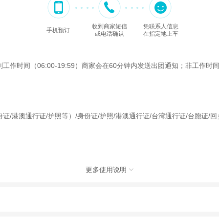
收到商家短信
凭联系人信息
手机预订
或电话确认
在指定地上车
间（06:00-19:59）商家会在60分钟内发送出团通知；非工作时间（2
证/港澳通行证/护照等）/身份证/护照/港澳通行证/台湾通行证/台胞证
更多使用说明

国际旅行社有限公司，具体的旅游服务和操作由委托社及其有资质的地接社提供
动（如跳伞、潜水、滑雪等）前，请务必仔细阅读
《风险提示》
。