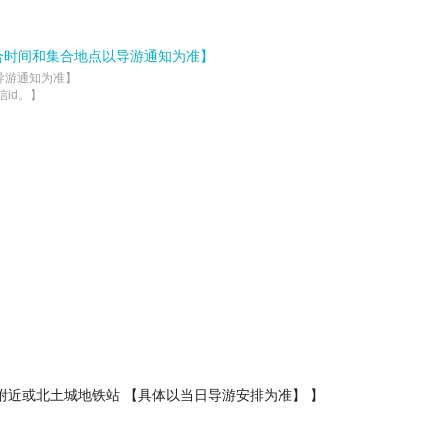
集合时间和集合地点以导游通知为准】
知为准】    

id。】
近或北土城地铁站 【具体以当日导游安排为准】 】