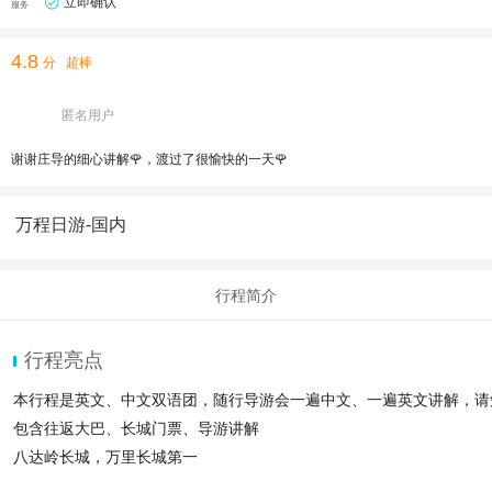
立即确认
服务
4.8
分
超棒
匿名用户
谢谢庄导的细心讲解🌹，渡过了很愉快的一天🌹
万程日游-国内
行程简介
行程亮点
本行程是英文、中文双语团，随行导游会一遍中文、一遍英文讲解，请
包含往返大巴、长城门票、导游讲解
八达岭长城，万里长城第一