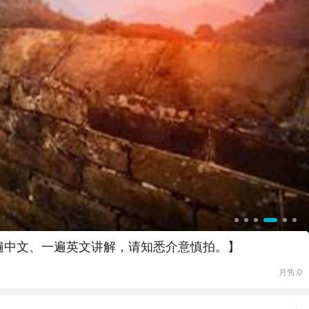
遍中文、一遍英文讲解，请知悉介意慎拍。】
月售:0