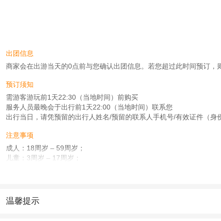
出团信息
商家会在出游当天的0点前与您确认出团信息。若您超过此时间预订，则工作时
预订须知
需游客游玩前1天22:30（当地时间）前购买
服务人员最晚会于出行前1天22:00（当地时间）联系您
出行当日，请凭预留的出行人姓名/预留的联系人手机号/有效证件（身份
注意事项
成人：18周岁 – 59周岁；
儿童：3周岁 – 17周岁；
老人：60周岁 – 75周岁；
查看：
查看工商执照信息
、
查看特许经营许可证信息
本产品由青岛驿路同行国际旅行社有限公司代理招徕，委托社为亿和时代（北京）
温馨提示
1.去哪儿网提醒您注意人身安全，参加有一定危险性的室内或户外活