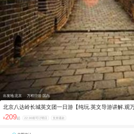
出发地:北京
万程日游-国内
北京八达岭长城英文团一日游【纯玩.英文导游讲解.
209
¥
起
22:30前可订明日
支持退款