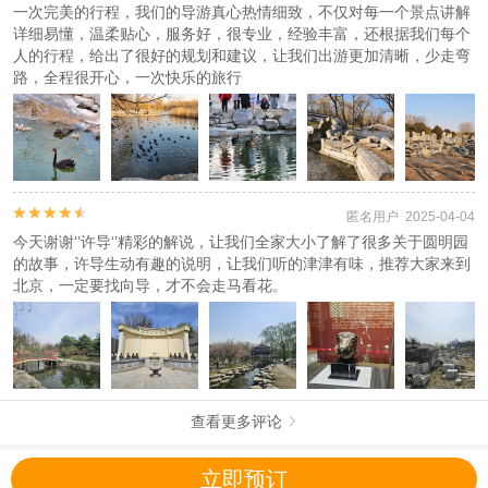
一次完美的行程，我们的导游真心热情细致，不仅对每一个景点讲解
详细易懂，温柔贴心，服务好，很专业，经验丰富，还根据我们每个
人的行程，给出了很好的规划和建议，让我们出游更加清晰，少走弯
路，全程很开心，一次快乐的旅行


匿名用户 2025-04-04
今天谢谢‘’许导‘’精彩的解说，让我们全家大小了解了很多关于圆明园
的故事，许导生动有趣的说明，让我们听的津津有味，推荐大家来到
北京，一定要找向导，才不会走马看花。
查看更多评论

立即预订