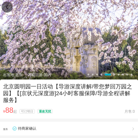

出发地:北京
万程日游-国内
北京圆明园一日活动【导游深度讲解/带您梦回万园之
园】【[京状元深度游]24小时客服保障/导游全程讲解
服务】
88
¥
起
月售:0
可订明日
退改无忧
待商家确认

服务