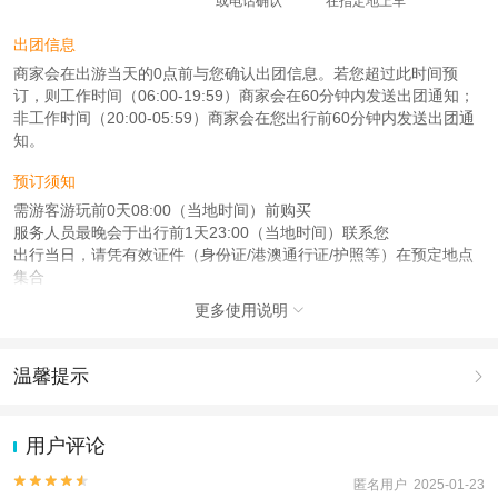
或电话确认
在指定地上车
出团信息
商家会在出游当天的0点前与您确认出团信息。若您超过此时间预
订，则工作时间（06:00-19:59）商家会在60分钟内发送出团通知；
非工作时间（20:00-05:59）商家会在您出行前60分钟内发送出团通
知。
预订须知
需游客游玩前0天08:00（当地时间）前购买
服务人员最晚会于出行前1天23:00（当地时间）联系您
出行当日，请凭有效证件（身份证/港澳通行证/护照等）在预定地点
集合
更多使用说明

注意事项
成人：18周岁 – 59周岁；
儿童：3周岁 – 17周岁；
温馨提示

老人：60周岁（含）以上；
1.去哪儿网提醒您注意人身安全，参加有一定危险性的室内或户外活
查看：
查看工商执照信息
、
查看特许经营许可证信息
动（如跳伞、潜水、滑雪等）前，请务必仔细阅读
《风险提示》
。
用户评论
本产品由青岛驿路同行国际旅行社有限公司代理招徕，委托社为北京宇遥国际旅
2.为普及旅游安全知识及旅游文明公约，使您的旅程顺利圆满完成，
行社有限公司，具体的旅游服务和操作由委托社及其有资质的地接社提供
特制定
《去哪儿网旅游安全手册》
，请您认真阅读并切实遵守。


匿名用户 2025-01-23