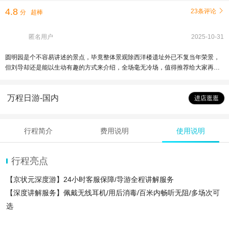
4.8
23条评论

分
超棒
匿名用户
2025-10-31
圆明园是个不容易讲述的景点，毕竟整体景观除西洋楼遗址外已不复当年荣景，
但刘导却还是能以生动有趣的方式来介绍，全场毫无冷场，值得推荐给大家再次
参加
万程日游-国内
进店逛逛
行程简介
费用说明
使用说明
行程亮点
【京状元深度游】24小时客服保障/导游全程讲解服务
【深度讲解服务】佩戴无线耳机/用后消毒/百米内畅听无阻/多场次可
选
【精选经典线路】散客团/私家包团可选 导游深度讲解万园之园圆明