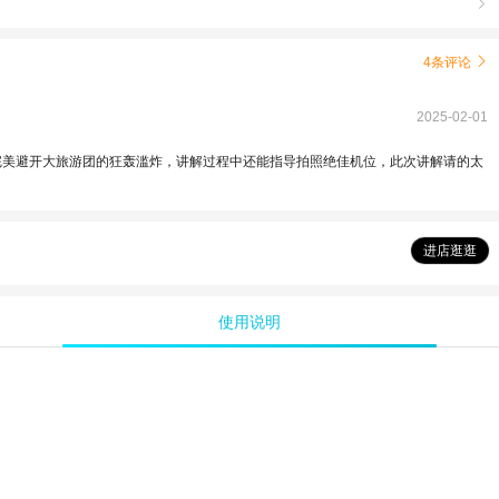

4条评论

2025-02-01
完美避开大旅游团的狂轰滥炸，讲解过程中还能指导拍照绝佳机位，此次讲解请的太
进店逛逛
使用说明