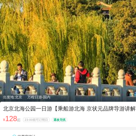
出发地:北京
万程日游-国内
北京北海公园一日游【乘船游北海 京状元品牌导游讲解
128
¥
起
23:00前可订明日
退改无忧