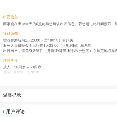
出团信息
商家会在出游当天的0点前与您确认出团信息。若您超过此时间预订，则工作时
预订须知
需游客游玩前1天23:00（当地时间）前购买
服务人员最晚会于出行前1天23:00（当地时间）联系您
出行当日，请凭有效证件（身份证/港澳通行证/护照等）在预定地点集
注意事项
成人：18周岁 – 59周岁；
儿童：6周岁 – 17周岁；
老人：60周岁 – 80周岁；
查看：
查看工商执照信息
、
查看特许经营许可证信息
本产品由青岛驿路同行国际旅行社有限公司代理招徕，委托社为北京宇遥国际旅行
温馨提示
1.去哪儿网提醒您注意人身安全，参加有一定危险性的室内或户外活
2.为普及旅游安全知识及旅游文明公约，使您的旅程顺利圆满完成，特
用户评论