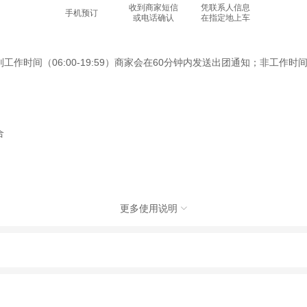
收到商家短信
凭联系人信息
手机预订
或电话确认
在指定地上车
间（06:00-19:59）商家会在60分钟内发送出团通知；非工作时间（2
合
更多使用说明

社有限公司，具体的旅游服务和操作由委托社及其有资质的地接社提供
动（如跳伞、潜水、滑雪等）前，请务必仔细阅读
《风险提示》
。
制定
《去哪儿网旅游安全手册》
，请您认真阅读并切实遵守。