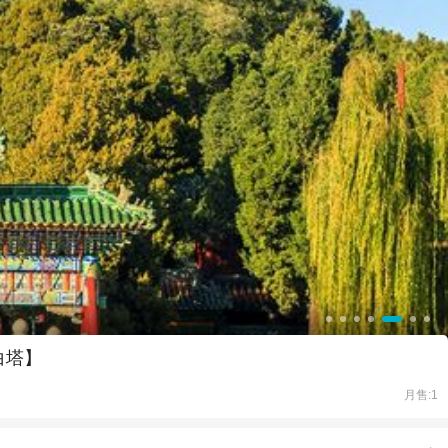
白塔】
月售:1