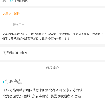
待商家确认
服务
5.0
分
超棒
匿名用户
胡老师地道老北京人，对北海历史相当熟悉，引经据典，作为孩子家长，跟着孩子
值了，孩子对胡老师赞不绝口，真是超棒的老师！！！
万程日游-国内
行程简介
行程亮点
京状元品牌精讲团队带您乘船游北海公园 登永安寺白塔
北海公园联票(团城+永安寺白塔) 美景尽收眼底 不留遗