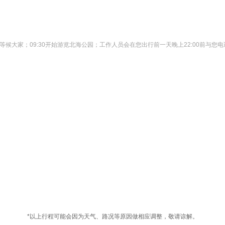
合点等候大家；09:30开始游览北海公园；工作人员会在您出行前一天晚上22:00前
*以上行程可能会因为天气、路况等原因做相应调整，敬请谅解。