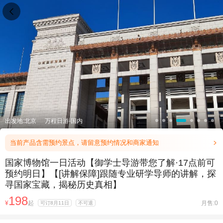

出发地:北京
万程日游-国内
当前产品含需预约景点，请留意预约情况和商家通知

国家博物馆一日活动【御学士导游带您了解·17点前可
预约明日】【[讲解保障]跟随专业研学导师的讲解，探
寻国家宝藏，揭秘历史真相】
198
¥
起
月售:0
可订8月11日
不可退