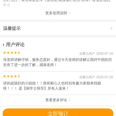
集合
更多使用说明
查看：
查看工商执照信息
、
查看特许经营许可证信息

本产品由青岛驿路同行国际旅行社有限公司代理招徕，委托社为北京兴源达旅行
社有限公司，具体的旅游服务和操作由委托社及其有资质的地接社提供
温馨提示

1.去哪儿网提醒您注意人身安全，参加有一定危险性的室内或户外活
动（如跳伞、潜水、滑雪等）前，请务必仔细阅读
《风险提示》
。
用户评论
2.为普及旅游安全知识及旅游文明公约，使您的旅程顺利圆满完成，
特制定
《去哪儿网旅游安全手册》
，请您认真阅读并切实遵守。


去哪儿用户 2026-07-19
张老师讲解仔细，服务态度好，通过今天老师的讲解让我对中国的历
史有了进一步的了解，感谢老师！


去哪儿用户 2026-07-18
讲的超级好的小姐姐！！很有耐心人也特别有趣大家都来找她
呀！！！ 是【御学士韩导】所有人速来！
查看更多评论

立即预订