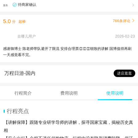
待商家确认

服务
5.0
766条评论

分
超棒
去哪儿用户
2026-02-23
感谢御博士 陈老师带队避开了限流 安排合理票👏👏👏细致的讲解 国博值得再刷
一天感觉看不完。
万程日游-国内
进店逛逛
行程简介
费用说明
使用说明
行程亮点
【讲解保障】跟随专业研学导师的讲解，探寻国家宝藏，揭秘历史真
相