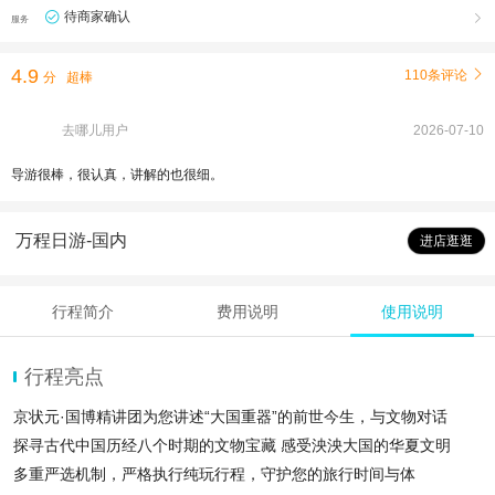
待商家确认

服务
4.9
110条评论

分
超棒
去哪儿用户
2026-07-10
导游很棒，很认真，讲解的也很细。
万程日游-国内
进店逛逛
行程简介
费用说明
使用说明
行程亮点
京状元·国博精讲团为您讲述“大国重器”的前世今生，与文物对话
探寻古代中国历经八个时期的文物宝藏 感受泱泱大国的华夏文明
多重严选机制，严格执行纯玩行程，守护您的旅行时间与体