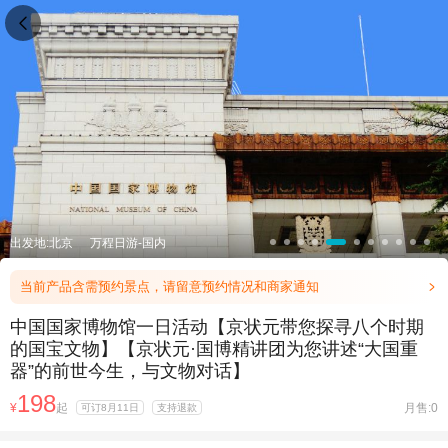

出发地:北京
万程日游-国内
当前产品含需预约景点，请留意预约情况和商家通知

中国国家博物馆一日活动【京状元带您探寻八个时期
的国宝文物】【京状元·国博精讲团为您讲述“大国重
器”的前世今生，与文物对话】
198
¥
起
月售:0
可订8月11日
支持退款