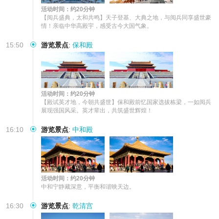
活动时间：约20分钟
【阅兵盛典，太和共鸣】天子登基、大典之地，与阅兵同享盛世豪
情！亲临中华高殿宇，感受古今大国气象。
15:50
游览景点
:
保和殿
活动时间：约20分钟
【殿试英才地，今朝共盛世】保和殿前忆国家选拔栋梁，一如阅兵
展现强国风采。英才辈出，共筑盛世辉煌！
16:10
游览景点
:
中和殿
活动时间：约20分钟
中和宁静藏深意，平衡和谐映天边。
16:30
游览景点
:
乾清宫