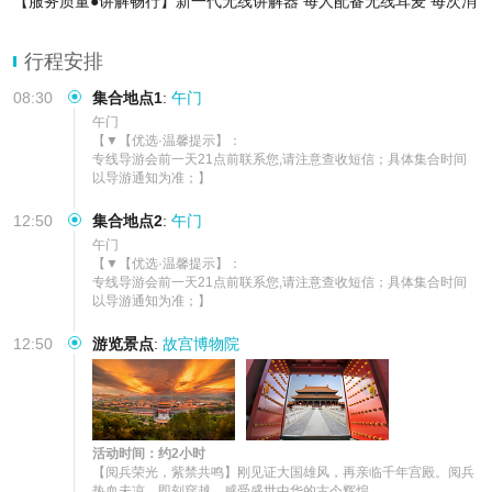
【服务质量●讲解畅行】新一代无线讲解器 每人配备无线耳麦 每次消
毒，无购物行程，亲子游/家庭游
【阅兵紫禁●盛世同辉】深度解读紫禁城，将阅兵精神与古代皇家威
行程安排
仪紧密联结，自豪感油然而生
08:30
集合地点1
:
午门
午门

【▼【优选·温馨提示】：

专线导游会前一天21点前联系您,请注意查收短信；具体集合时间
以导游通知为准；】
12:50
集合地点2
:
午门
午门

【▼【优选·温馨提示】：

专线导游会前一天21点前联系您,请注意查收短信；具体集合时间
以导游通知为准；】
12:50
游览景点
:
故宫博物院
活动时间：约2小时
【阅兵荣光，紫禁共鸣】刚见证大国雄风，再亲临千年宫殿。阅兵
热血未凉，即刻穿越，感受盛世中华的古今辉煌