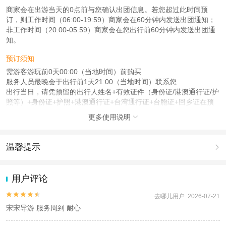
商家会在出游当天的0点前与您确认出团信息。若您超过此时间预
订，则工作时间（06:00-19:59）商家会在60分钟内发送出团通知；
非工作时间（20:00-05:59）商家会在您出行前60分钟内发送出团通
知。
预订须知
需游客游玩前0天00:00（当地时间）前购买
服务人员最晚会于出行前1天21:00（当地时间）联系您
出行当日，请凭预留的出行人姓名+有效证件（身份证/港澳通行证/护
照等）+身份证+护照+港澳通行证+台湾通行证+台胞证+回乡证在预
定地点集合
更多使用说明

注意事项
成人：18周岁 – 59周岁；
温馨提示

儿童：17周岁（含）以下；
老人：60周岁（含）以上；
1.去哪儿网提醒您注意人身安全，参加有一定危险性的室内或户外活
动（如跳伞、潜水、滑雪等）前，请务必仔细阅读
《风险提示》
。
用户评论
查看：
查看工商执照信息
、
查看特许经营许可证信息
2.为普及旅游安全知识及旅游文明公约，使您的旅程顺利圆满完成，
本产品由青岛驿路同行国际旅行社有限公司代理招徕，委托社为爱行者旅游（北
特制定
《去哪儿网旅游安全手册》
，请您认真阅读并切实遵守。


去哪儿用户 2026-07-21
京）有限公司，具体的旅游服务和操作由委托社及其有资质的地接社提供
宋宋导游 服务周到 耐心