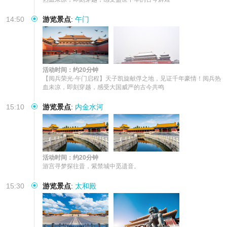
14:50
游览景点
:
午门
活动时间：约20分钟
【阅兵荣光·午门启程】天子凯旋献俘之地，见证千年豪情！阅兵热
血未凉，即刻穿越，感受大国威严的古今共鸣
15:10
游览景点
:
内金水河
活动时间：约20分钟
游宫寻梦探往昔，紫禁城中觅遗音。
15:30
游览景点
:
太和殿