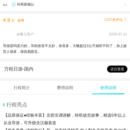
待商家确认

服务
4.9
1107条评论

分
超棒
去哪儿用户
2026-07-11
导游蛮吗卖力的，耳机收音不太好，杂音多，大概超过3公尺就听不到了，加上故
宫人很多，很容易跟丢。
万程日游-国内
进店逛逛
行程简介
费用说明
使用说明
行程亮点
【品质保证●经验丰富】京腔京调讲解，聆听故宫故事，精选5年以上
从业导游，可升级含汉服装造