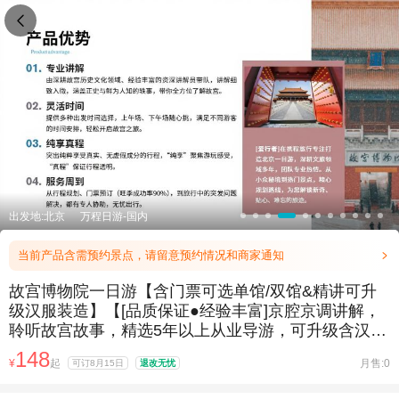

出发地:北京
万程日游-国内
当前产品含需预约景点，请留意预约情况和商家通知

故宫博物院一日游【含门票可选单馆/双馆&精讲可升
级汉服装造】【[品质保证●经验丰富]京腔京调讲解，
聆听故宫故事，精选5年以上从业导游，可升级含汉服
装造】
148
¥
起
月售:0
可订8月15日
退改无忧