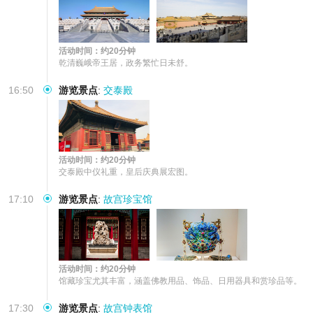
活动时间：约20分钟
乾清巍峨帝王居，政务繁忙日未舒。
16:50
游览景点
:
交泰殿
活动时间：约20分钟
交泰殿中仪礼重，皇后庆典展宏图。
17:10
游览景点
:
故宫珍宝馆
活动时间：约20分钟
馆藏珍宝尤其丰富，涵盖佛教用品、饰品、日用器具和赏珍品等。
17:30
游览景点
:
故宫钟表馆