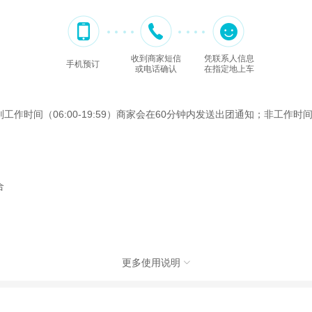
收到商家短信
凭联系人信息
手机预订
或电话确认
在指定地上车
间（06:00-19:59）商家会在60分钟内发送出团通知；非工作时间（2
合
更多使用说明

(北京)有限公司，具体的旅游服务和操作由委托社及其有资质的地接社提供