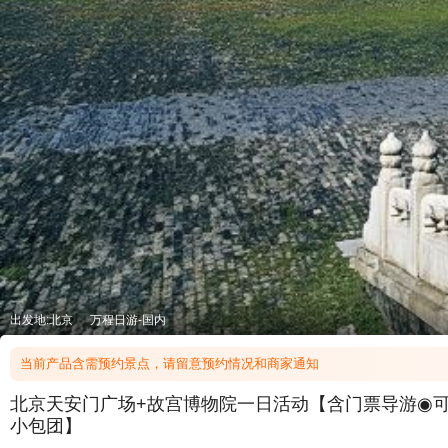
出发地:北京
万程日游-国内
当前产品含需预约景点，请留意预约情况和商家通知
北京天安门广场+故宫博物院一日活动【含门票导游◉可选
小包团】