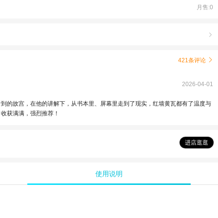
月售:0

421条评论

2026-04-01
看到的故宫，在他的讲解下，从书本里、屏幕里走到了现实，红墙黄瓦都有了温度与
，收获满满，强烈推荐！
进店逛逛
使用说明