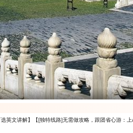
英文讲解】【[独特线路]无需做攻略，跟团省心游：上/下