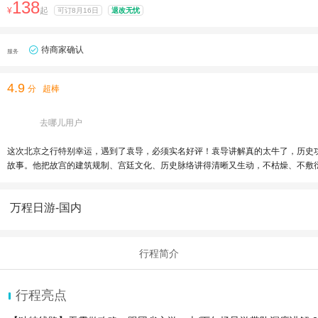
138
¥
起
可订8月16日
退改无忧
待商家确认
服务
4.9
分
超棒
去哪儿用户
这次北京之行特别幸运，遇到了袁导，必须实名好评！袁导讲解真的太牛了，历史
故事。他把故宫的建筑规制、宫廷文化、历史脉络讲得清晰又生动，不枯燥、不敷
万程日游-国内
行程简介
行程亮点