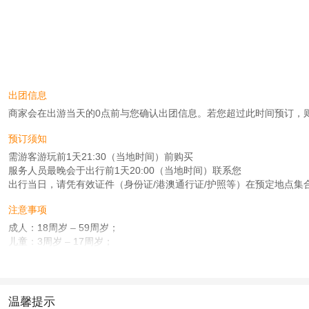
出团信息
商家会在出游当天的0点前与您确认出团信息。若您超过此时间预订，则工作时
预订须知
需游客游玩前1天21:30（当地时间）前购买
服务人员最晚会于出行前1天20:00（当地时间）联系您
出行当日，请凭有效证件（身份证/港澳通行证/护照等）在预定地点集
注意事项
成人：18周岁 – 59周岁；
儿童：3周岁 – 17周岁；
老人：60周岁 – 80周岁；
查看：
查看工商执照信息
、
查看特许经营许可证信息
本产品由青岛驿路同行国际旅行社有限公司代理招徕，委托社为华旅天下国际旅行社
温馨提示