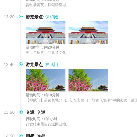
赏红墙黄瓦，探紫禁皇城。
13:20
游览景点
:
保和殿
活动时间：约20分钟
溯百年历史，品紫禁文化。
13:40
游览景点
:
神武门
活动时间：约10分钟
【神武门】是紫禁城北门。初名玄武门，取古代“四神”中的玄武，后
13:50
交通
:
交通
行驶时间：约1小时
行程结束需自行返回驻地。
14:50
用餐
:
晚餐