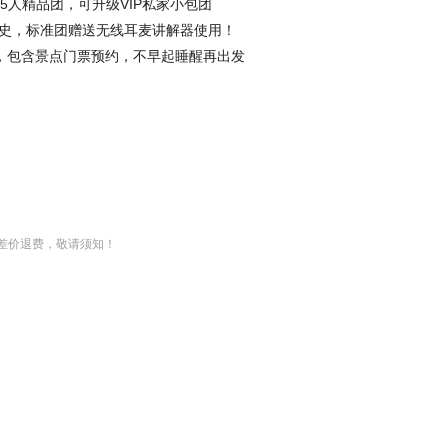
5人精品团，可升级VIP私家小包团
史，标准团赠送无线耳麦讲解器使用！
，包含景点门票预约，不早起睡醒再出发
差价退费，敬请须知！