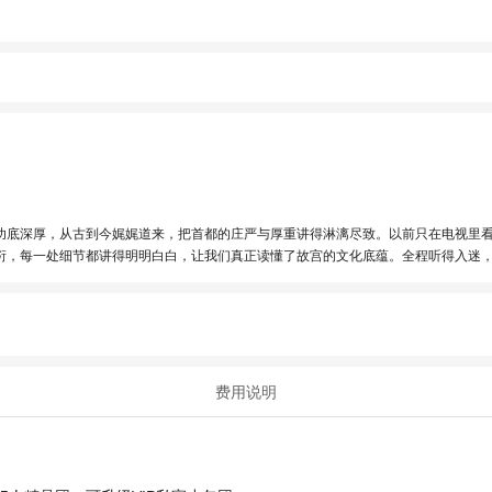
功底深厚，从古到今娓娓道来，把首都的庄严与厚重讲得淋漓尽致。以前只在电视里
衍，每一处细节都讲得明明白白，让我们真正读懂了故宫的文化底蕴。全程听得入迷
费用说明