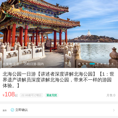

出发地:北京
万程日游-国内
北海公园一日游【讲述者深度讲解北海公园】【1：世
界遗产讲解员深度讲解北海公园，带来不一样的游园
体验。】
108
¥
起
月售:0
22:00前可订明日
退改无忧
立即确认

服务