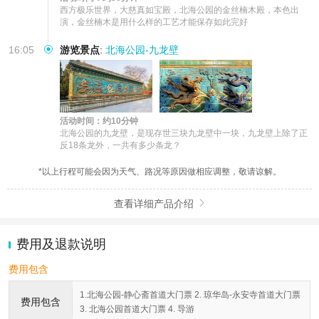
西方极乐世界，大慈真如宝殿，北海公园的金丝楠木殿，本色出
演，金丝楠木是用什么样的工艺才能保存如此完好
16:05
游览景点
:
北海公园-九龙壁
活动时间：约10分钟
北海公园的九龙壁，是现存世三块九龙壁中一块，九龙壁上除了正
反18条龙外，一共有多少条龙？
*以上行程可能会因为天气、路况等原因做相应调整，敬请谅解。
查看详细产品介绍

费用及退款说明
费用包含
1.北海公园-静心斋首道大门票 2. 琼华岛-永安寺首道大门票
费用包含
3. 北海公园首道大门票 4. 导游