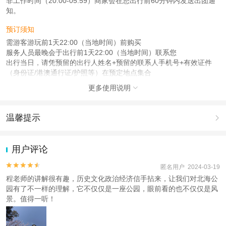
非工作时间（20:00-05:59）商家会在您出行前60分钟内发送出团通
知。
预订须知
需游客游玩前1天22:00（当地时间）前购买
服务人员最晚会于出行前1天22:00（当地时间）联系您
出行当日，请凭预留的出行人姓名+预留的联系人手机号+有效证件
（身份证/港澳通行证/护照等）在预定地点集合
更多使用说明

注意事项
成人：18周岁 – 59周岁；
儿童：3周岁 – 17周岁；
温馨提示

老人：60周岁 – 150周岁；
1.去哪儿网提醒您注意人身安全，参加有一定危险性的室内或户外活
查看：
查看工商执照信息
、
查看特许经营许可证信息
动（如跳伞、潜水、滑雪等）前，请务必仔细阅读
《风险提示》
。
用户评论
本产品由青岛驿路同行国际旅行社有限公司代理招徕，委托社为北京世纪中润国
2.为普及旅游安全知识及旅游文明公约，使您的旅程顺利圆满完成，
际旅行社有限公司，具体的旅游服务和操作由委托社及其有资质的地接社提供
特制定
《去哪儿网旅游安全手册》
，请您认真阅读并切实遵守。


匿名用户 2024-03-19
程老师的讲解很有趣，历史文化政治经济信手拈来，让我们对北海公
园有了不一样的理解，它不仅仅是一座公园，眼前看的也不仅仅是风
景。值得一听！