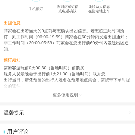
收到商家短信
凭联系人信息
手机预订
或电话确认
在指定地上车
出团信息
商家会在出游当天的0点前与您确认出团信息。若您超过此时间预
订，则工作时间（06:00-19:59）商家会在60分钟内发送出团通知；
非工作时间（20:00-05:59）商家会在您出行前60分钟内发送出团通
知。
预订须知
需游客游玩前0天00:30（当地时间）前购买
服务人员最晚会于出行前1天21:00（当地时间）联系您
出行当日，请凭预留的出行人姓名在预定地点集合，需携带下单时提
交的证件
更多使用说明

注意事项
成人：18周岁 – 59周岁；
儿童：3周岁 – 17周岁；
温馨提示

老人：60周岁 – 99周岁；
1.去哪儿网提醒您注意人身安全，参加有一定危险性的室内或户外活
查看：
查看工商执照信息
、
查看特许经营许可证信息
动（如跳伞、潜水、滑雪等）前，请务必仔细阅读
《风险提示》
。
用户评论
本产品由青岛驿路同行国际旅行社有限公司代理招徕，委托社为遨游国际旅行社