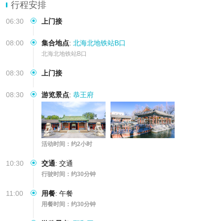
【深度参观】无走马观花，感受三分看七分听的魅力，好评如潮，舒
行程安排
适空调旅游巴士全程陪同
06:30
上门接
08:00
集合地点
:
北海北地铁站B口
北海北地铁站B口
08:30
上门接
08:30
游览景点
:
恭王府
活动时间：约2小时
10:30
交通
:
交通
行驶时间：约30分钟
11:00
用餐
:
午餐
用餐时间：约30分钟