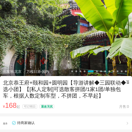

出发地:北京
万程日游-国内
北京恭王府+颐和园+圆明园【导游讲解◆三园联动◆可
选小团】【[私人定制]可选散客拼团/1家1团/单独包
车，根据人数定制车型，不拼团，不早起】
168
¥
起
月售:0
可订明日
退改无忧
待商家确认

服务