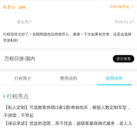
4.9
3042条评论

分
超棒
匿名用户
2026-01-27
行程安排太好了！在颐和园也玩得很开心，谢谢！下次如果有空来，还是会选择
导游利利
万程日游-国内
进店逛逛
行程简介
费用说明
使用说明
行程亮点
【私人定制】可选散客拼团/1家1团/单独包车，根据人数定制车型，
不拼团，不早起
【保证承诺】优选舒适团，亲子优选，超级客服保姆式服务，老人儿
童享受优惠，可选套餐提供五环内上门接服务