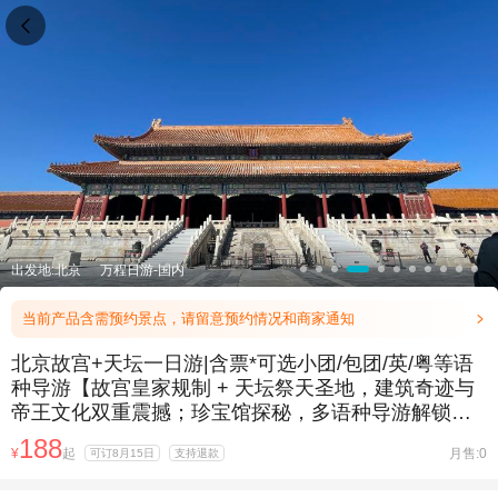

出发地:北京
万程日游-国内
当前产品含需预约景点，请留意预约情况和商家通知

北京故宫+天坛一日游|含票*可选小团/包团/英/粤等语
种导游【故宫皇家规制 + 天坛祭天圣地，建筑奇迹与
帝王文化双重震撼；珍宝馆探秘，多语种导游解锁千
年工艺密码】
188
¥
起
月售:0
可订8月15日
支持退款