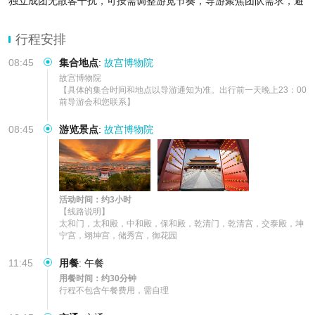
独立成团无散客干扰，可按需调整游览节奏，导游聚焦团队需求，避
开人流精讲核心景点。
门票+真人导游讲解，深度感受中国历史文化地标魅力，省心同时收
行程安排
获深度文化体
08:45
集合地点
:
故宫博物院
故宫博物院

【具体的集合时间和地点以导游通知为准。出行前一天晚上23：00
前导游会和您联系】
08:45
游览景点
:
故宫博物院
活动时间：约3小时
【线路说明】

太和门，太和殿，中和殿，保和殿，乾清门，乾清宫，交泰殿，坤
宁宫，翊坤宫，储秀宫，御花园
11:45
用餐
:
午餐
用餐时间：约30分钟
行程不包含午餐费用，需自理