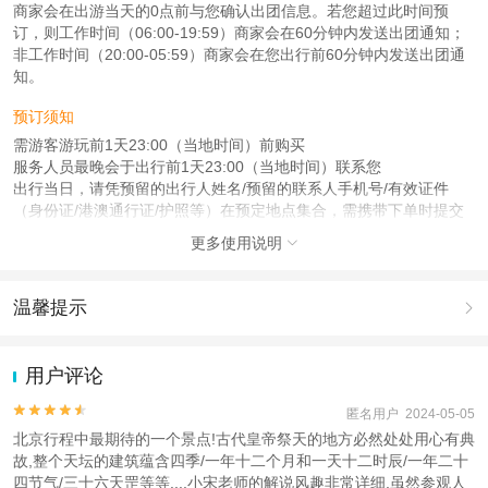
商家会在出游当天的0点前与您确认出团信息。若您超过此时间预
订，则工作时间（06:00-19:59）商家会在60分钟内发送出团通知；
非工作时间（20:00-05:59）商家会在您出行前60分钟内发送出团通
知。
预订须知
需游客游玩前1天23:00（当地时间）前购买
服务人员最晚会于出行前1天23:00（当地时间）联系您
出行当日，请凭预留的出行人姓名/预留的联系人手机号/有效证件
（身份证/港澳通行证/护照等）在预定地点集合，需携带下单时提交
的证件
更多使用说明

注意事项
成人：18周岁 – 59周岁；
温馨提示

儿童：3周岁 – 17周岁；
老人：60周岁 – 100周岁；
1.去哪儿网提醒您注意人身安全，参加有一定危险性的室内或户外活
动（如跳伞、潜水、滑雪等）前，请务必仔细阅读
《风险提示》
。
用户评论
查看：
查看工商执照信息
、
查看特许经营许可证信息
2.为普及旅游安全知识及旅游文明公约，使您的旅程顺利圆满完成，
本产品由青岛驿路同行国际旅行社有限公司代理招徕，委托社为北京蜗牛国际旅
特制定
《去哪儿网旅游安全手册》
，请您认真阅读并切实遵守。


匿名用户 2024-05-05
行社有限公司，具体的旅游服务和操作由委托社及其有资质的地接社提供
北京行程中最期待的一个景点!古代皇帝祭天的地方必然处处用心有典
故,整个天坛的建筑蕴含四季/一年十二个月和一天十二时辰/一年二十
四节气/三十六天罡等等...,小宋老师的解说风趣非常详细,虽然参观人