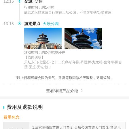
12:15
交通
:
交通
行驶时间：约1小时
故宫游玩结束后自行前往天坛公园，不包含地铁/公交费用
13:15
游览景点
:
天坛公园
活动时间：约2小时30分钟
【线路说明】

天坛东门-七星石-七十二长廊-祈年殿-丹陛桥-九龙柏-皇穹宇-回音
壁-圜丘-天坛南门
*以上行程可能会因为天气、路况等原因做相应调整，敬请谅解。
查看详细产品介绍

费用及退款说明
费用包含
1.故宫博物院首道大门票 2. 天坛公园首道大门票 3. 导游 4.