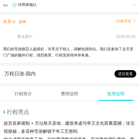
待商家确认

服务
4.9
22条评论

分
超棒
匿名用户
2026-01-01
我们的导游丽莎人超级好，非常乐于助人，讲解也很到位。我们还参加了去天安
门广场的额外行程，强烈推荐。行程安排得井井有条。
万程日游-国内
进店逛逛
行程简介
费用说明
使用说明
行程亮点
故宫皇家规制 + 天坛祭天圣地，建筑奇迹与帝王文化双重震撼；珍宝
馆探秘，多语种导游解锁千年工艺密码