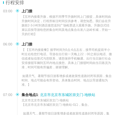
【产品保障】订单可免费退改期，让您的出游更加灵活有保障
行程安排
03:00
上门接
【五环内接看升旗，根据不同季节升旗时间上门接驳，具体时间由
升旗时间决定，行程所标注时间仅供参考，请您知悉。我们会在升
旗前2-3小时到酒店接您送到广场检票进入观看升旗。升旗仪式结
束以后按导游给您的集合时间及地点集合出发八达岭长城，开始一
天的行程】
06:00
上门接
【 【五环内接套餐】接早时间为5点-6点左右，接早司机提前半小
时左右给您打电话。导游在出行前一天晚上22：00之前以电话、微
信或者短信形式与您联系，请您保持手机畅通。出行当日旅行社会
安排接驳车辆到五环内地点接您。具体上门接驳时间由当日路况为
准，时间可能有所偏差，谢谢理解。

 如遇天气、暑期节假日游客增多或者政策性道路封闭等原因，集合
时间、地点可能会有所变动。具体集合时间、地点以导游通知为
准。】
07:00
集合地点1
:
北京市北京市东城区崇文门-地铁站
北京市北京市东城区崇文门-地铁站

【北京市北京市东城区崇文门-地铁站-G口，集合。

  如遇天气，暑期节假日游客增多或者政策性道路封闭等原因，集