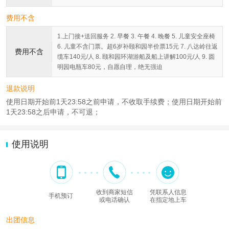
费用不含
1.上门接+送回服务 2. 早餐 3. 午餐 4. 晚餐 5. 儿童安全座椅
6. 儿童不含门票。超6岁补颐和园半价票15元 7. 八达岭往返
费用不含
缆车140元/人 8. 颐和园环湖游船及船上讲解100元/人 9. 圆
明园电瓶车80元，自愿自理，绝无强迫
退款说明
使用日期开始前1天23:58之前申请，不收取手续费；使用日期开始前
1天23:58之后申请，不可退；
使用说明
收到商家短信
凭联系人信息
手机预订
或电话确认
在指定地上车
出团信息