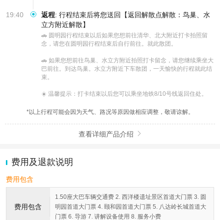
19:40
返程
:
行程结束后将您送回【返回解散点解散：鸟巢、水
立方附近解散】
🚗 圆明园行程结束以后如果您想前往清华、北大附近打卡拍照留
念，请您在圆明园行程结束后自行前往。就此散团。

🚗 如果您想前往鸟巢、水立方附近拍照打卡留念，请您继续乘坐大
巴前往。到达鸟巢。水立方附近下车散团，一天愉快的行程就此结
束。

☀️ 温馨提示：打卡结束以后您可以乘坐地铁8/10号线返回住处。
*以上行程可能会因为天气、路况等原因做相应调整，敬请谅解。
查看详细产品介绍

费用及退款说明
费用包含
1.50座大巴车辆交通费 2. 西洋楼遗址景区首道大门票 3. 圆
费用包含
明园首道大门票 4. 颐和园首道大门票 5. 八达岭长城首道大
门票 6. 导游 7. 讲解设备使用 8. 服务小费