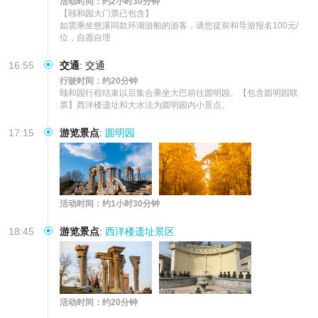
活动时间：约2小时30分钟
【颐和园大门票已包含】

如需乘坐慈溪同款环湖游船的游客，请您提前和导游报名100元/
位，自愿自理
16:55
交通
:
交通
行驶时间：约20分钟
颐和园行程结束以后集合乘坐大巴前往圆明园。【包含圆明园联
票】西洋楼遗址和大水法为圆明园内小景点。
17:15
游览景点
:
圆明园
活动时间：约1小时30分钟
18:45
游览景点
:
西洋楼遗址景区
活动时间：约20分钟