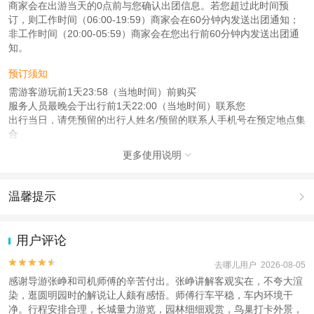
商家会在出游当天的0点前与您确认出团信息。若您超过此时间预
订，则工作时间（06:00-19:59）商家会在60分钟内发送出团通知；
非工作时间（20:00-05:59）商家会在您出行前60分钟内发送出团通
知。
预订须知
需游客游玩前1天23:58（当地时间）前购买
服务人员最晚会于出行前1天22:00（当地时间）联系您
出行当日，请凭预留的出行人姓名/预留的联系人手机号在预定地点集
合
更多使用说明

注意事项
成人：18周岁 – 59周岁；
儿童：3周岁 – 17周岁；
温馨提示

老人：60周岁 – 99周岁；
1.去哪儿网提醒您注意人身安全，参加有一定危险性的室内或户外活
查看：
查看工商执照信息
、
查看特许经营许可证信息
动（如跳伞、潜水、滑雪等）前，请务必仔细阅读
《风险提示》
。
用户评论
本产品由青岛驿路同行国际旅行社有限公司代理招徕，委托社为北京红兔国际旅
2.为普及旅游安全知识及旅游文明公约，使您的旅程顺利圆满完成，
行社有限公司，具体的旅游服务和操作由委托社及其有资质的地接社提供
特制定
《去哪儿网旅游安全手册》
，请您认真阅读并切实遵守。


去哪儿用户 2026-08-05
感谢导游张峥和司机师傅的辛苦付出。张峥讲解客观实在，不夸大渲
染，逛圆明园时的解说让人颇有感悟。师傅行车平稳，车内环境干
净。行程安排合理，长城量力游览，园林细细观赏，鸟巢打卡外景，