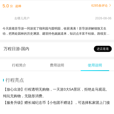
5.0
6285条评论

分
超棒
去哪儿用户
2026-08-06
今天跟着苏导游一同游览了颐和园与圆明园，收获满满！苏导游讲解细致又生
动，把两处园林的历史渊源、建筑特色娓娓道来，知识点丰富不枯燥。路线安排
合理贴心，全程耐心解答大家的疑问，十分尽职尽责。感谢苏导游的用心带领，
让我们沉浸式感受皇家园林独特的底蕴，强烈推荐！ 版本二（正式走心，适合当
万程日游-国内
面说或点评文案） 非常感谢苏导游今日的全程陪同！我们先后游览了颐和园、圆
进店逛逛
明园，苏导游学识渊博，对园林历史、人文典故了然于心，讲解通俗易懂。一路
上兼顾各位同行伙伴，行程规划得当，服务热情周到。透过精彩的讲解，我们更
深体会到两座园林的历史韵味，这次游览体验特别棒，由衷为苏导游点赞！ 版本
行程简介
费用说明
使用说明
三（简短口语化，适合直接发给导游） 苏导游，今天辛苦您啦！跟着您游览颐和
园和圆明园特别充实，您讲解得特别精彩，很多历史故事都讲得引人入胜，安排
行程也很贴心。多亏有您，让我们对这两处园林有了更深的了解，非常感谢！ 需
行程亮点
要我再调整长短或者改成更正式的点评评语吗？
【放心出游】行程透明无购物，一天游3大5A景区，拒绝走马观花。
纯玩无购物，无隐形消费。
【服务升级】赠长城纪念币【小包团不赠送】，可选择私家团上门接
送出行便捷、省心。比自由行更省心、省钱