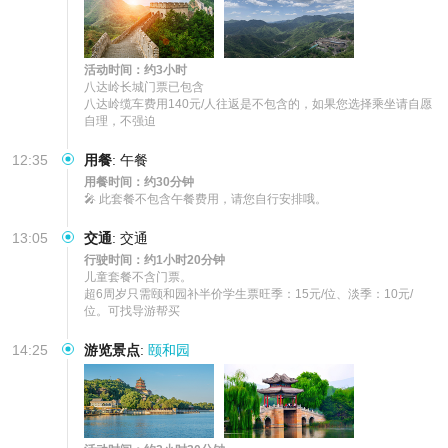
活动时间：约3小时
八达岭长城门票已包含

八达岭缆车费用140元/人往返是不包含的，如果您选择乘坐请自愿
自理，不强迫
12:35
用餐
:
午餐
用餐时间：约30分钟
🎤 此套餐不包含午餐费用，请您自行安排哦。
13:05
交通
:
交通
行驶时间：约1小时20分钟
儿童套餐不含门票。

超6周岁只需颐和园补半价学生票旺季：15元/位、淡季：10元/
位。可找导游帮买
14:25
游览景点
:
颐和园