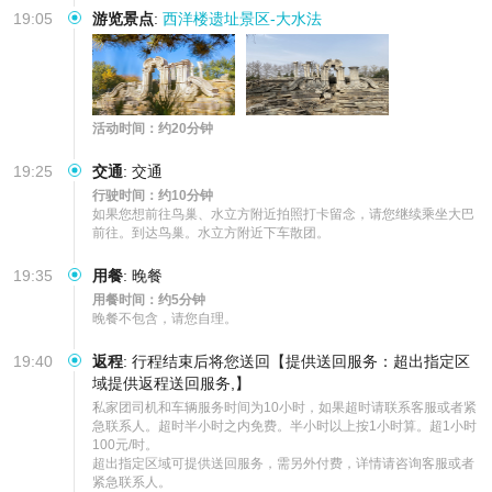
19:05
游览景点
:
西洋楼遗址景区-大水法
活动时间：约20分钟
19:25
交通
:
交通
行驶时间：约10分钟
如果您想前往鸟巢、水立方附近拍照打卡留念，请您继续乘坐大巴
前往。到达鸟巢。水立方附近下车散团。
19:35
用餐
:
晚餐
用餐时间：约5分钟
晚餐不包含，请您自理。
19:40
返程
:
行程结束后将您送回【提供送回服务：超出指定区
域提供返程送回服务,】
私家团司机和车辆服务时间为10小时，如果超时请联系客服或者紧
急联系人。超时半小时之内免费。半小时以上按1小时算。超1小时
100元/时。

超出指定区域可提供送回服务，需另外付费，详情请咨询客服或者
紧急联系人。