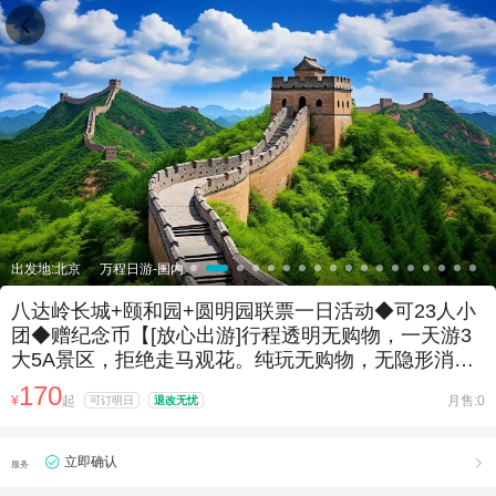

出发地:北京
万程日游-国内
八达岭长城+颐和园+圆明园联票一日活动◆可23人小
团◆赠纪念币【[放心出游]行程透明无购物，一天游3
大5A景区，拒绝走马观花。纯玩无购物，无隐形消
费。】
170
¥
起
月售:0
可订明日
退改无忧
立即确认

服务