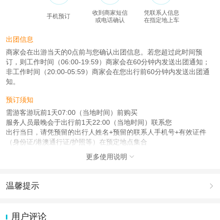
收到商家短信
凭联系人信息
手机预订
或电话确认
在指定地上车
出团信息
商家会在出游当天的0点前与您确认出团信息。若您超过此时间预
订，则工作时间（06:00-19:59）商家会在60分钟内发送出团通知；
非工作时间（20:00-05:59）商家会在您出行前60分钟内发送出团通
知。
预订须知
需游客游玩前1天07:00（当地时间）前购买
服务人员最晚会于出行前1天22:00（当地时间）联系您
出行当日，请凭预留的出行人姓名+预留的联系人手机号+有效证件
（身份证/港澳通行证/护照等）在预定地点集合
更多使用说明

注意事项
成人：1.2米（含）以上；
儿童：1.2米（含）以下；
温馨提示

查看：
查看工商执照信息
、
查看特许经营许可证信息
1.去哪儿网提醒您注意人身安全，参加有一定危险性的室内或户外活
本产品由青岛驿路同行国际旅行社有限公司代理招徕，委托社为北京中奥环游国
动（如跳伞、潜水、滑雪等）前，请务必仔细阅读
《风险提示》
。
用户评论
际旅行社有限公司，具体的旅游服务和操作由委托社及其有资质的地接社提供