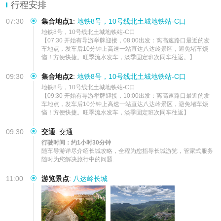
【品质保障】真纯玩无套路，十年以上专业导游，轻松出游，全程毫
行程安排
无压力
07:30
集合地点1
:
地铁8号，10号线北土城地铁站-C口
地铁8号，10号线北土城地铁站-C口           

【07:30 开始有导游举牌迎接，08:00出发：离高速路口最近的发
车地点，发车后10分钟上高速一站直达八达岭景区，避免堵车烦
恼！方便快捷。旺季流水发车，淡季固定班次同车往返。】
09:30
集合地点2
:
地铁8号，10号线北土城地铁站-C口
地铁8号，10号线北土城地铁站-C口           

【09:30 开始有导游举牌迎接，10:00出发：离高速路口最近的发
车地点，发车后10分钟上高速一站直达八达岭景区，避免堵车烦
恼！方便快捷。旺季流水发车，淡季固定班次同车往返】
09:30
交通
:
交通
行驶时间：约1小时30分钟
随车导游详尽介绍长城攻略，全程为您指导长城游览，管家式服务
随时为您解决旅行中的问题.
11:00
游览景点
:
八达岭长城