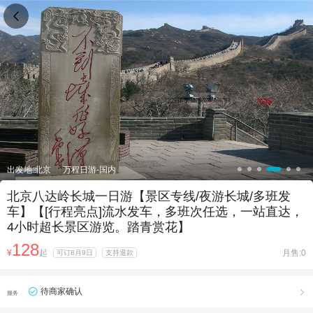

出发地:北京
万程日游-国内
北京八达岭长城一日游【景区专线/夜游长城/多班发
车】【[行程亮点]流水发车，多班次任选，一站直达，
4小时超长景区游览。踏青赏花】
128
¥
起
月售:0
可订8月9日
支持退款
待商家确认

服务