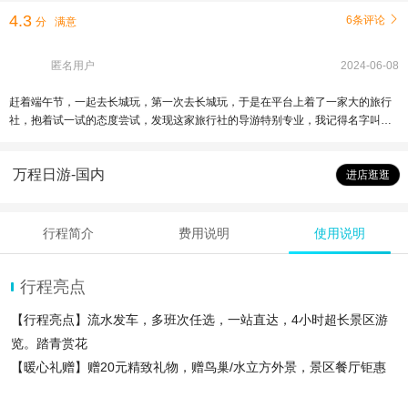
4.3
6条评论

分
满意
匿名用户
2024-06-08
赶着端午节，一起去长城玩，第一次去长城玩，于是在平台上着了一家大的旅行
社，抱着试一试的态度尝试，发现这家旅行社的导游特别专业，我记得名字叫刘
芳，她带领着全程无任何的隐形消费，专业讲解，耐心指导线路。还做了一系列
专业推荐。下次还找她
万程日游-国内
进店逛逛
行程简介
费用说明
使用说明
行程亮点
【行程亮点】流水发车，多班次任选，一站直达，4小时超长景区游
览。踏青赏花
【暖心礼赠】赠20元精致礼物，赠鸟巢/水立方外景，景区餐厅钜惠
折扣。