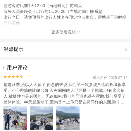
需游客游玩前1天12:00（当地时间）前购买
服务人员最晚会于出行前1天20:00（当地时间）联系您
出行当日，请凭预留的出行人姓名在预定地点集合，需携带下单时提
交的证件
更多使用说明

注意事项
成人：18周岁 – 59周岁；
儿童：17周岁（含）以下；
温馨提示

老人：60周岁（含）以上；
1.去哪儿网提醒您注意人身安全，参加有一定危险性的室内或户外活
查看：
查看工商执照信息
、
查看特许经营许可证信息
动（如跳伞、潜水、滑雪等）前，请务必仔细阅读
《风险提示》
。
用户评论
本产品由青岛驿路同行国际旅行社有限公司代理招徕，委托社为北京万事昌旅行
2.为普及旅游安全知识及旅游文明公约，使您的旅程顺利圆满完成，
社有限公司，具体的旅游服务和操作由委托社及其有资质的地接社提供
特制定
《去哪儿网旅游安全手册》
，请您认真阅读并切实遵守。


匿名用户 2025-07-12
这是旺季,所以人太多了,但总的来说,我们第一次参观八达岭长城很享
受。小心爬墙的陡峭台阶;没有周围的人已经是一个挑战,但有这么多
人;敏捷性也是必须的。无论如何,我们的导游也很有帮助,我们享受了
整体体验。半天就足够了,因为基本上你只是在爬同样的东西,除非你
喜欢步行2到3公里的挑战。