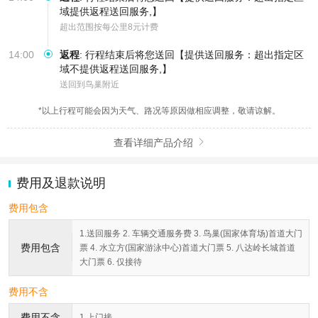
域提供返程送回服务,】
超出范围按每公里8元计费
14:00
返程
:
行程结束后将您送回【提供送回服务：超出指定区
域不提供返程送回服务,】
送回到鸟巢附近
*以上行程可能会因为天气、路况等原因做相应调整，敬请谅解。
查看详细产品介绍

费用及退款说明
费用包含
1.送回服务 2. 车辆交通服务费 3. 鸟巢(国家体育场)首道大门
费用包含
票 4. 水立方(国家游泳中心)首道大门票 5. 八达岭长城首道
大门票 6. 仅接待
费用不含
费用不含
1.上门接