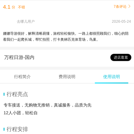
4.1
7条评论

分
不错
去哪儿用户
2026-05-24
娜娜导游很好，解释清晰易懂，旅程轻松愉快。一路上都很照顾我们，细心的陪
着我们一起爬长城，帮忙拍照，打卡奥林匹克体育场，鸟巢。
万程日游-国内
进店逛逛
行程简介
费用说明
使用说明
行程亮点
专车接送，无购物无推销，真诚服务，品质为先
12人小团，轻松自
行程安排