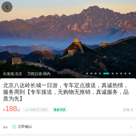

出发地:北京
万程日游-国内
北京八达岭长城一日游，专车定点接送，真诚热情，
服务周到【专车接送，无购物无推销，真诚服务，品
质为先】
188
¥
起
月售:0
12:00前可订明日
退改无忧
立即确认

服务