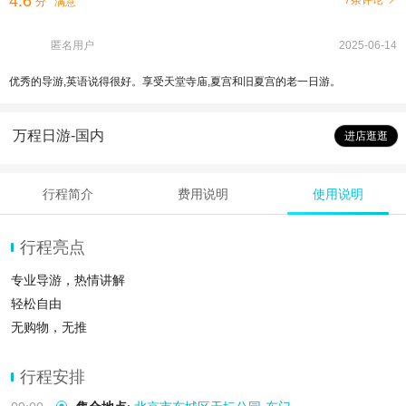
4.6
7条评论
分
满意
匿名用户
2025-06-14
优秀的导游,英语说得很好。享受天堂寺庙,夏宫和旧夏宫的老一日游。
万程日游-国内
进店逛逛
行程简介
费用说明
使用说明
行程亮点
专业导游，热情讲解
轻松自由
无购物，无推
行程安排