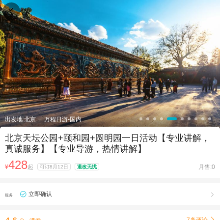

出发地:北京
万程日游-国内
北京天坛公园+颐和园+圆明园一日活动【专业讲解，
真诚服务】【专业导游，热情讲解】
428
¥
起
月售:0
可订8月12日
退改无忧
立即确认

服务
