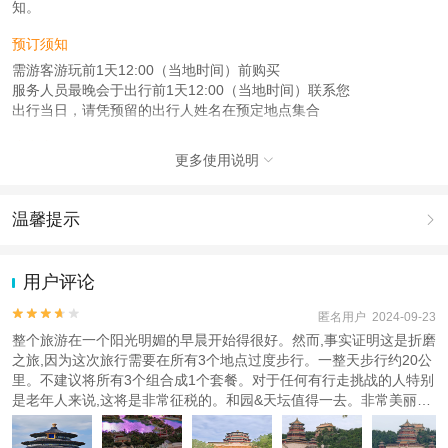
知。
预订须知
需游客游玩前1天12:00（当地时间）前购买
服务人员最晚会于出行前1天12:00（当地时间）联系您
出行当日，请凭预留的出行人姓名在预定地点集合
注意事项
更多使用说明

成人：18周岁 – 59周岁；
儿童：17周岁（含）以下；
老人：60周岁（含）以上；
温馨提示

查看：
查看工商执照信息
、
查看特许经营许可证信息
1.去哪儿网提醒您注意人身安全，参加有一定危险性的室内或户外活
本产品由青岛驿路同行国际旅行社有限公司代理招徕，委托社为北京万事昌旅行
动（如跳伞、潜水、滑雪等）前，请务必仔细阅读
《风险提示》
。
用户评论
社有限公司，具体的旅游服务和操作由委托社及其有资质的地接社提供
2.为普及旅游安全知识及旅游文明公约，使您的旅程顺利圆满完成，
特制定
《去哪儿网旅游安全手册》
，请您认真阅读并切实遵守。


匿名用户 2024-09-23
整个旅游在一个阳光明媚的早晨开始得很好。然而,事实证明这是折磨
之旅,因为这次旅行需要在所有3个地点过度步行。一整天步行约20公
里。不建议将所有3个组合成1个套餐。对于任何有行走挑战的人特别
是老年人来说,这将是非常征税的。和园&天坛值得一去。非常美丽的
景观和设置。至于老和园,更适合历史参观。不是我首选的地方。