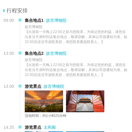
一款适合您。
『品质保证』真纯玩无购物，博硕导师研学，赠送研学手册，活动道
行程安排
具，小礼品等，寓教于乐
09:00
集合地点1
:
故宫博物院
故宫博物院

【出游前一天晚上22:00之前与您联系，为保证您的利益，请您在
出发当天准时到达集合地点，敬请谅解，具体以导游通知为准。如
22:00后还没导游联系您，请您联系紧急联系人。】
13:00
集合地点2
:
故宫博物院
故宫博物院

【出游前一天晚上22:00之前与您联系，为保证您的利益，请您在
出发当天准时到达集合地点，敬请谅解，具体以导游通知为准。如
22:00后还没导游联系您，请您联系紧急联系人。】
13:00
游览景点
:
故宫博物院
活动时间：约1小时25分钟
14:25
游览景点
:
太和殿