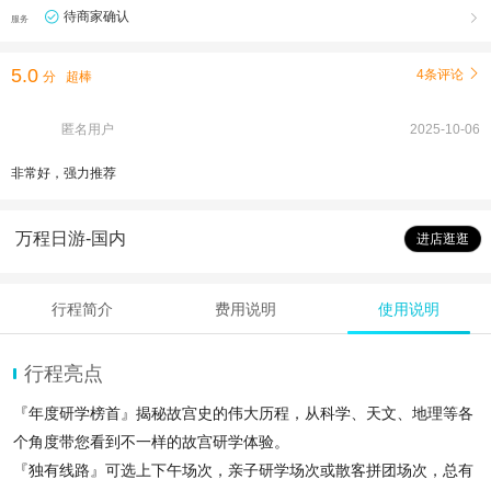
待商家确认

服务
5.0
4条评论

分
超棒
匿名用户
2025-10-06
非常好，强力推荐
万程日游-国内
进店逛逛
行程简介
费用说明
使用说明
行程亮点
『年度研学榜首』揭秘故宫史的伟大历程，从科学、天文、地理等各
个角度带您看到不一样的故宫研学体验。
『独有线路』可选上下午场次，亲子研学场次或散客拼团场次，总有