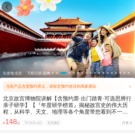

出发地:北京
万程日游-国内
当前产品含需预约景点，请留意预约情况和商家通知

北京故宫博物院讲解【含预约票·出门踏青·可选思辨行
亲子研学】【『年度研学榜首』揭秘故宫史的伟大历
程，从科学、天文、地理等各个角度带您看到不一样
的故宫研学体验。】
148
¥
起
月售:0
可订8月14日
支持退款