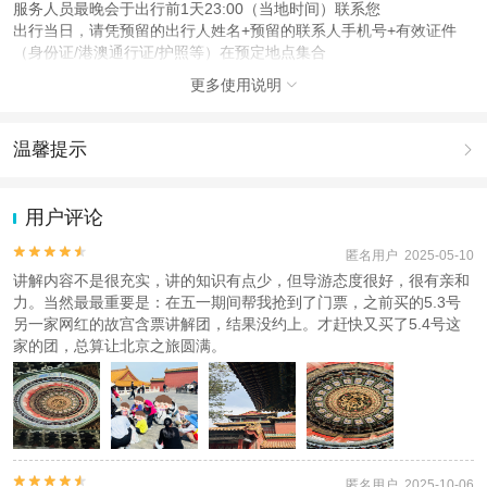
服务人员最晚会于出行前1天23:00（当地时间）联系您
出行当日，请凭预留的出行人姓名+预留的联系人手机号+有效证件
（身份证/港澳通行证/护照等）在预定地点集合
更多使用说明

注意事项
成人：18周岁 – 59周岁；
儿童：1周岁 – 17周岁；
温馨提示

老人：60周岁 – 80周岁；
1.去哪儿网提醒您注意人身安全，参加有一定危险性的室内或户外活
查看：
查看工商执照信息
、
查看特许经营许可证信息
动（如跳伞、潜水、滑雪等）前，请务必仔细阅读
《风险提示》
。
用户评论
本产品由青岛驿路同行国际旅行社有限公司代理招徕，委托社为北京智享旅行社
2.为普及旅游安全知识及旅游文明公约，使您的旅程顺利圆满完成，
有限公司，具体的旅游服务和操作由委托社及其有资质的地接社提供
特制定
《去哪儿网旅游安全手册》
，请您认真阅读并切实遵守。


匿名用户 2025-05-10
讲解内容不是很充实，讲的知识有点少，但导游态度很好，很有亲和
力。当然最最重要是：在五一期间帮我抢到了门票，之前买的5.3号
另一家网红的故宫含票讲解团，结果没约上。才赶快又买了5.4号这
家的团，总算让北京之旅圆满。


匿名用户 2025-10-06