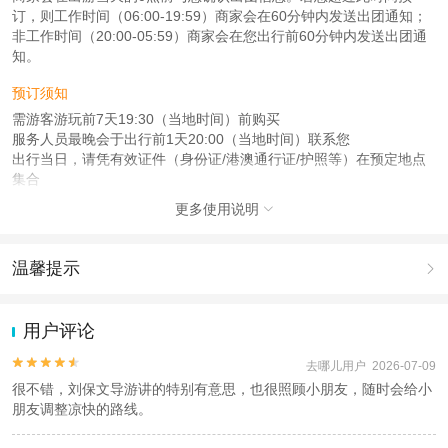
订，则工作时间（06:00-19:59）商家会在60分钟内发送出团通知；
非工作时间（20:00-05:59）商家会在您出行前60分钟内发送出团通
知。
预订须知
需游客游玩前7天19:30（当地时间）前购买
服务人员最晚会于出行前1天20:00（当地时间）联系您
出行当日，请凭有效证件（身份证/港澳通行证/护照等）在预定地点
集合
更多使用说明

注意事项
成人：18周岁 – 59周岁；
儿童：17周岁（含）以下；
温馨提示

老人：60周岁（含）以上；
1.去哪儿网提醒您注意人身安全，参加有一定危险性的室内或户外活
查看：
查看工商执照信息
、
查看特许经营许可证信息
动（如跳伞、潜水、滑雪等）前，请务必仔细阅读
《风险提示》
。
用户评论
本产品由青岛驿路同行国际旅行社有限公司代理招徕，委托社为北京云游四海旅
2.为普及旅游安全知识及旅游文明公约，使您的旅程顺利圆满完成，
游服务有限公司，具体的旅游服务和操作由委托社及其有资质的地接社提供
特制定
《去哪儿网旅游安全手册》
，请您认真阅读并切实遵守。


去哪儿用户 2026-07-09
很不错，刘保文导游讲的特别有意思，也很照顾小朋友，随时会给小
朋友调整凉快的路线。