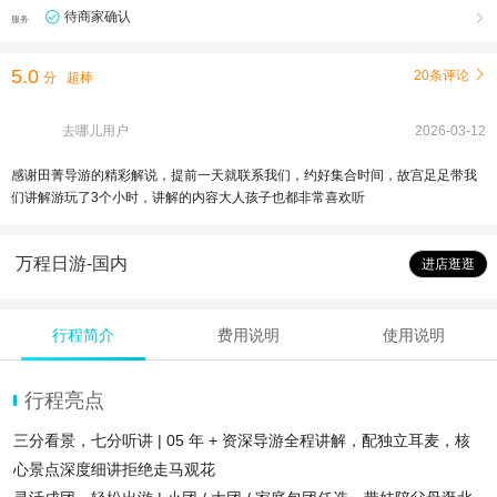
待商家确认

服务
5.0
20条评论

分
超棒
去哪儿用户
2026-03-12
感谢田菁导游的精彩解说，提前一天就联系我们，约好集合时间，故宫足足带我
们讲解游玩了3个小时，讲解的内容大人孩子也都非常喜欢听
万程日游-国内
进店逛逛
行程简介
费用说明
使用说明
行程亮点
三分看景，七分听讲 | 05 年 + 资深导游全程讲解，配独立耳麦，核
心景点深度细讲拒绝走马观花