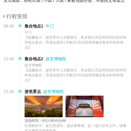
灵活成团，轻松出游 | 小团 / 大团 / 家庭包团任选，带娃陪父母逛北
京，行程宽松自在
纯玩保障，品质靠谱 | 签约自营正规导游，纯玩无购物，全程服务有
行程安排
保障，安心游玩不踩
08:40
集合地点1
:
午门
午门

【温馨提示：故宫常年人流量较大，务必留出充足时间在约定时间
和地点集合；导游会提前1天晚20:00点前和您确定集合时间和地
点】
12:40
集合地点2
:
故宫博物院
故宫博物院

【温馨提示：故宫常年人流量较大，务必留出充足时间在约定时间
和地点集合；导游会提前1天晚20:00点前和您确定集合时间和地
点】
12:40
游览景点
:
故宫博物院
活动时间：约2小时45分钟
红墙映岁月，金瓦照流年。漫步紫禁城，赴一场六百年之约，读懂
东方建筑与皇家风华。