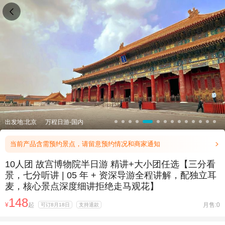

出发地:北京
万程日游-国内
当前产品含需预约景点，请留意预约情况和商家通知

10人团 故宫博物院半日游 精讲+大小团任选【三分看
景，七分听讲 | 05 年 + 资深导游全程讲解，配独立耳
麦，核心景点深度细讲拒绝走马观花】
148
¥
起
月售:0
可订8月18日
支持退款