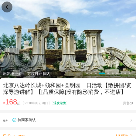

出发地:北京
万程日游-国内
北京八达岭长城+颐和园+圆明园一日活动【散拼团/资
深导游讲解】【[品质保障]没有隐形消费，不进店】
168
¥
起
月售:0
22:00前可订明日
退改无忧
待商家确认

服务
