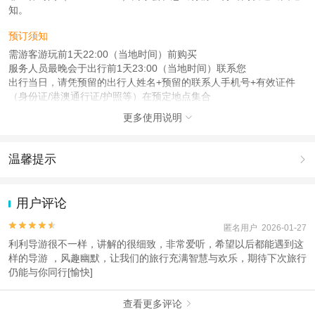
知。
预订须知
需游客游玩前1天22:00（当地时间）前购买
服务人员最晚会于出行前1天23:00（当地时间）联系您
出行当日，请凭预留的出行人姓名+预留的联系人手机号+有效证件
（身份证/港澳通行证/护照等）在预定地点集合
更多使用说明

注意事项
成人：1.2米（含）以上；
儿童：1.2米（含）以下；
温馨提示

查看：
查看工商执照信息
、
查看特许经营许可证信息
1.去哪儿网提醒您注意人身安全，参加有一定危险性的室内或户外活
本产品由青岛驿路同行国际旅行社有限公司代理招徕，委托社为北京中奥环游国
动（如跳伞、潜水、滑雪等）前，请务必仔细阅读
《风险提示》
。
用户评论
际旅行社有限公司，具体的旅游服务和操作由委托社及其有资质的地接社提供
2.为普及旅游安全知识及旅游文明公约，使您的旅程顺利圆满完成，
特制定
《去哪儿网旅游安全手册》
，请您认真阅读并切实遵守。


匿名用户 2026-01-27
利利导游很不一样，讲解的很细致，非常爱听，希望以后都能遇到这
样的导游 ，风趣幽默，让我们的旅行充满智慧与欢乐，期待下次旅行
仍能与你同行[愉快]
查看更多评论
