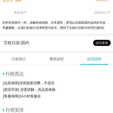
5.0
1条评论
分
超棒
匿名用户
2026-01-27
利利导游很不一样，讲解的很细致，非常爱听，希望以后都能遇到这样的导游 ，
风趣幽默，让我们的旅行充满智慧与欢乐，期待下次旅行仍能与你同行[愉快]
万程日游-国内
进店逛逛
行程简介
费用说明
使用说明
行程亮点
[品质保障]没有隐形消费，不进店
[资深导游] 深度讲解，高品质体验
[客服保障]24小时客服在
行程安排