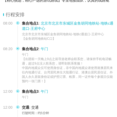
【精心挑选，精心严选的游玩路线】专业地接团队，认真的线路规
划，为您提供舒心行程。
【舒适温馨，优质高效的服务体验】24h在线客服，随时聆听您的需
行程安排
求，随时解决您的问题
08:00
集合地点1
:
北京市北京市东城区金鱼胡同地铁站-地铁c通
道口-王府中心
北京市北京市东城区金鱼胡同地铁站-地铁c通道口-王府中心

【金鱼胡同地铁站C口】
08:20
集合地点2
:
午门
午门

【出团前一天晚上9点之前导游老师会联系您，请保持手机电话畅
通，超过9点没人联系您，请即刻联系客服！

中国内地观众仅可使用身份证，非中国内地观众请使用港澳居民来
往内地通行证、台湾居民来往大陆通行证、港澳台居民居住证、外
国人永久居留身份证或护照订票、检票，同一证件每个参观日仅能
预约一张门票！】
12:00
集合地点3
:
午门
午门
12:00
交通
:
交通
行驶时间：约5分钟