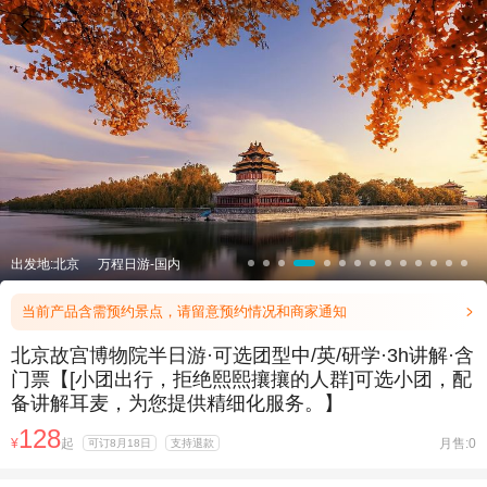

出发地:北京
万程日游-国内
当前产品含需预约景点，请留意预约情况和商家通知

北京故宫博物院半日游·可选团型中/英/研学·3h讲解·含
门票【[小团出行，拒绝熙熙攘攘的人群]可选小团，配
备讲解耳麦，为您提供精细化服务。】
128
¥
起
月售:0
可订8月18日
支持退款