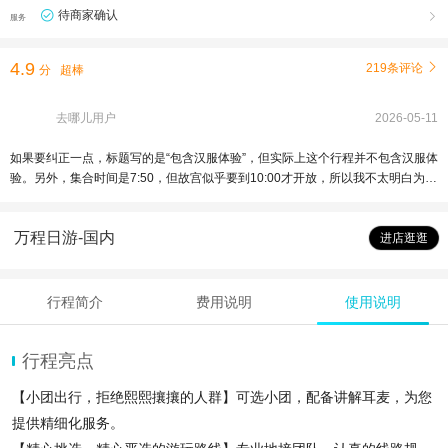
待商家确认

服务
4.9
219条评论

分
超棒
去哪儿用户
2026-05-11
如果要纠正一点，标题写的是“包含汉服体验”，但实际上这个行程并不包含汉服体
验。另外，集合时间是7:50，但故宫似乎要到10:00才开放，所以我不太明白为什
么集合时间是7:50。除此之外，这次旅行非常棒。每个景点的讲解都很通俗易
懂，而且我觉得他们带我们参观了所有地方，确保我们不会错过任何精彩之处。
万程日游-国内
团里的每个人都很友善，虽然我是独自旅行，但玩得很开心。而且，我好像是唯
进店逛逛
一一个在故宫之后报名参加珍宝馆之旅的人。我直接问了导游很多问题，他非常
耐心，详细地解答了我的所有疑问，一点也不觉得不耐烦。我最近迷上了中国电
视剧，所以能说几句中文感觉很开心。在旅途中，我拍了很多漂亮的照片，笑声
行程简介
费用说明
使用说明
不断，在最后一天留下了美好的回忆。
行程亮点
【小团出行，拒绝熙熙攘攘的人群】可选小团，配备讲解耳麦，为您
提供精细化服务。