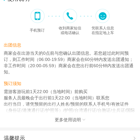
收到商家短信
凭联系人信息
手机预订
或电话确认
在指定地上车
出团信息
商家会在出游当天的0点前与您确认出团信息。若您超过此时间预
订，则工作时间（06:00-19:59）商家会在60分钟内发送出团通知；
非工作时间（20:00-05:59）商家会在您出行前60分钟内发送出团通
知。
预订须知
需游客游玩前1天22:00（当地时间）前购买
服务人员最晚会于出行前1天22:00（当地时间）联系您
出行当日，请凭预留的出行人姓名/预留的联系人手机号/有效证件
（身份证/港澳通行证/护照等）/护照/台湾通行证/台胞证/士兵证/国际
海员证/残疾证/外国人永久居留身份证/警官证/学生证/军官证/回乡证/
更多使用说明

驾驶证/港澳通行证/身份证在预定地点集合，需携带下单时提交的证
件
温馨提示
