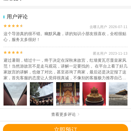
注意事项
成人：18周岁 – 59周岁；
1.去哪儿网提醒您注意人身安全，参加有一定危险性的室内或户外活
儿童：17周岁（含）以下；
动（如跳伞、潜水、滑雪等）前，请务必仔细阅读
《风险提示》
。
用户评论
老人：60周岁 – 80周岁；
2.为普及旅游安全知识及旅游文明公约，使您的旅程顺利圆满完成，
外籍公民：5周岁 – 80周岁；此套餐只针对外国公民，中国人请勿下
特制定
《去哪儿网旅游安全手册》
，请您认真阅读并切实遵守。


去哪儿用户 2026-07-11
单此套餐；
这个导游真的很不错。幽默风趣，讲的知识小朋友很喜欢，全程很贴
心，服务太多很好！
查看：
查看工商执照信息
、
查看特许经营许可证信息
本产品由青岛驿路同行国际旅行社有限公司代理招徕，委托社为乐圣天下国际旅


行社（北京）有限公司，具体的旅游服务和操作由委托社及其有资质的地接社提
匿名用户 2023-11-13
供
避过暑期，错过十一，终于决定在深秋来故宫，红墙黄瓦尽显皇家风
范！当然游故宫不是走马观花，讲解一定要找的 。在平台上看了好几
家故宫的讲解，也做了对比，甚至咨询了商家，最后还是决定报了这
家，首先客服的态度让人觉得很真诚，不像别的客服极力推荐自己的
产品，有的给自己家介绍的天花乱坠，听着匪夷所思，但是这家的客
服不只解答了故宫的问题，甚至给我们推荐了不少北京好玩且有意义
的地方以及避坑的地方。再说老师，这次给我们做讲解的是张老师，
该说不说，张老师真可谓是满腹经纶，见识如海，结合正史和野史给
我们做讲解，风趣幽默而又不失对史实的严谨。好评！必须好评！悄
悄的告诉你们，这个时候报名这种小团大概率会包团的哦！
查看更多评论

立即预订