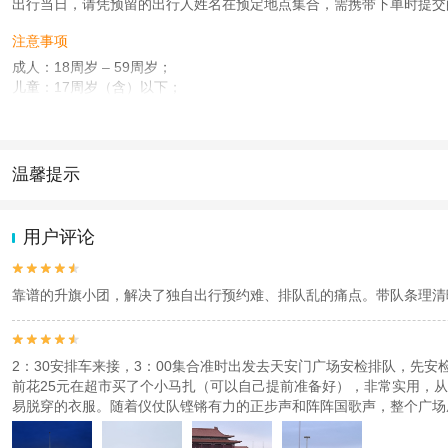
出行当日，请凭预留的出行人姓名在预定地点集合，需携带下单时提交
注意事项
成人：18周岁 – 59周岁；
儿童：17周岁（含）以下；
老人：60周岁 – 90周岁；
查看：
查看工商执照信息
、
查看特许经营许可证信息
本产品由青岛驿路同行国际旅行社有限公司代理招徕，委托社为京久国际旅行社(北
温馨提示
1.去哪儿网提醒您注意人身安全，参加有一定危险性的室内或户外活
2.为普及旅游安全知识及旅游文明公约，使您的旅程顺利圆满完成，特
用户评论


靠谱的升旗小团，解决了独自出行预约难、排队乱的痛点。带队条理清


2：30安排车来接，3：00集合准时出发去天安门广场安检排队，先
前花25元在超市买了个小马扎（可以自己提前准备好），非常实用，从
易脱穿的衣服。随着仪仗队铿锵有力的正步声和阵阵国歌声，整个广场