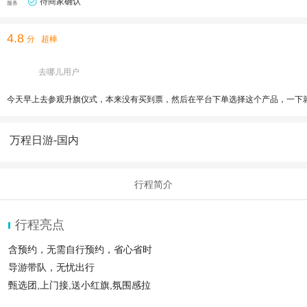
待商家确认
服务
4.8
分
超棒
去哪儿用户
今天早上去参观升旗仪式，本来没有买到票，然后在平台下单选择这个产品，一下
万程日游-国内
行程简介
行程亮点
含预约，无需自行预约，省心省时
导游带队，无忧出行
甄选团,上门接,送小红旗,氛围感拉