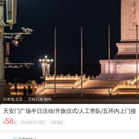
出发地:北京
万程日游-国内
天安门广场半日活动/升旗仪式/人工带队/五环内上门
58
¥
起
20:00前可订明日
支持退款