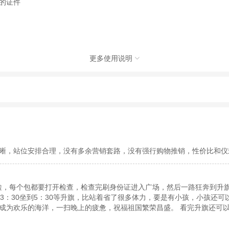
的证件
更多使用说明

京)有限公司，具体的旅游服务和操作由委托社及其有资质的地接社提供
动（如跳伞、潜水、滑雪等）前，请务必仔细阅读
《风险提示》
。
制定
《去哪儿网旅游安全手册》
，请您认真阅读并切实遵守。
晰，站位安排合理，没有多余营销套路，没有强行购物推销，性价比和仪
安检，每个包都要打开检查，检查完刷身份证进入广场，然后一路狂奔到
3：30坐到5：30等升旗，比站着省了很多体力，要是有小孩，小孩还
成为欢乐的海洋，一扫晚上的疲惫，祝福祖国繁荣昌盛。 看完升旗还可