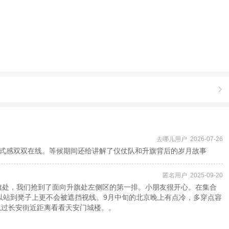

去哪儿用户 2026-07-26
式感双双在线。等候期间还给讲解了仪仗队和升旗背后的岁月故事
匿名用户 2025-09-20
升旗处，我们抢到了面向升旗处左侧区的第一排。小朋友很开心。在集合
可以站到凳子上更不会被遮挡视线。9月中旬的北京晚上有点冷，多穿点容
以过长安街近距离看看天安门城楼。。