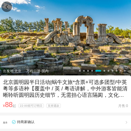

出发地:北京
万程日游-国内
北京圆明园半日活动|蜗牛文旅*含票+可选多团型/中英
粤等多语种【覆盖中 / 英 / 粤语讲解，中外游客皆能清
晰聆听圆明园历史细节，无需担心语言隔阂，文化理
解更顺畅。】
88
¥
起
月售:0
22:00前可订明日
支持退款
待商家确认

服务