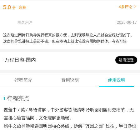
5.0
4条评论

分
超棒
匿名用户
2025-06-17
这次透过网路订购导览行程真的很方便，去到现场导览人员就会全程处理好了。
这次的导览讲解上是还不错。但在移动上就比较没有照顾到群体。有点可惜
万程日游-国内
进店逛逛
行程简介
费用说明
使用说明
行程亮点
覆盖中 / 英 / 粤语讲解，中外游客皆能清晰聆听圆明园历史细节，无
需担心语言隔阂，文化理解更顺畅。
蜗牛文旅导游精选圆明园核心路线，拆解 “万园之园” 过往，半日游也
能收获扎实历史文化知识。