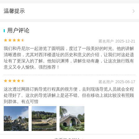
注意事项
成人：18周岁 – 59周岁；
温馨提示

儿童：3周岁 – 17周岁；
老人：60周岁 – 80周岁；
1.去哪儿网提醒您注意人身安全，参加有一定危险性的室内或户外活
动（如跳伞、潜水、滑雪等）前，请务必仔细阅读
《风险提示》
。
用户评论
查看：
查看工商执照信息
、
查看特许经营许可证信息
2.为普及旅游安全知识及旅游文明公约，使您的旅程顺利圆满完成，
本产品由青岛驿路同行国际旅行社有限公司代理招徕，委托社为北京蜗牛国际旅
特制定
《去哪儿网旅游安全手册》
，请您认真阅读并切实遵守。


匿名用户 2025-12-21
行社有限公司，具体的旅游服务和操作由委托社及其有资质的地接社提供
我们和丹尼尔一起游览了圆明园，度过了一段美好的时光。他的讲解
清晰透彻，尤其对西洋楼遗址的历史和意义的介绍，让我们对这处遗
址有了更深入的了解。他知识渊博，讲解生动有趣，让这次旅行既有
意义又令人愉快。强烈推荐！


匿名用户 2025-06-17
这次透过网路订购导览行程真的很方便，去到现场导览人员就会全程
处理好了。这次的导览讲解上是还不错。但在移动上就比较没有照顾
到群体。有点可惜