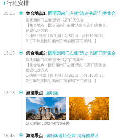
多种团型可选，无论是包团还是性价比大团，都能匹配不同出行需
行程安排
求，体验更贴合心意
09:15
集合地点1
:
圆明园南门左侧“清史书店”门旁集合
圆明园南门左侧“清史书店”门旁集合    

【集合地点：圆明园南门左侧“清史书店”门旁集合。

建议抵达方式：

1-地铁4号线【圆明园】站B口出，步行100即到。

2-打车导航圆明园南门“绮春园”宫门即到。】
13:15
集合地点2
:
圆明园南门左侧“清史书店”门旁集合
圆明园南门左侧“清史书店”门旁集合    

【集合地点：圆明园南门左侧“清史书店”门旁集合。

建议抵达方式：

1-地铁4号线【圆明园】站B口出，步行100即到。

2-打车导航圆明园南门“绮春园”宫门即到。】
13:15
游览景点
:
圆明园
活动时间：约2小时30分钟
15:45
游览景点
:
圆明园遗址公园-绮春园景区