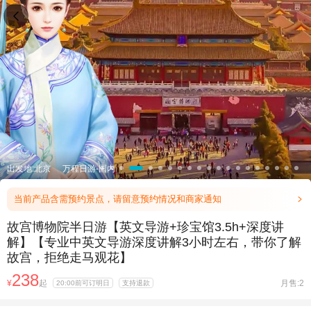

出发地:北京
万程日游-国内
当前产品含需预约景点，请留意预约情况和商家通知

故宫博物院半日游【英文导游+珍宝馆3.5h+深度讲
解】【专业中英文导游深度讲解3小时左右，带你了解
故宫，拒绝走马观花】
238
¥
起
月售:2
20:00前可订明日
支持退款