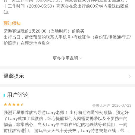
非工作时间（20:00-05:59）商家会在您出行前60分钟内发送出团通
知。
预订须知
需游客游玩前1天20:00（当地时间）前购买
出行当日，请凭预留的联系人手机号+有效证件（身份证/港澳通行证/
护照等）在预定地点集合
注意事项
更多使用说明

成人：2周岁（含）以上；
查看：
查看工商执照信息
、
查看特许经营许可证信息
温馨提示

本产品由青岛驿路同行国际旅行社有限公司代理招徕，委托社为北京鑫旅国际旅
行社有限公司，具体的旅游服务和操作由委托社及其有资质的地接社提供
1.去哪儿网提醒您注意人身安全，参加有一定危险性的室内或户外活
动（如跳伞、潜水、滑雪等）前，请务必仔细阅读
《风险提示》
。
用户评论
2.为普及旅游安全知识及旅游文明公约，使您的旅程顺利圆满完成，
特制定
《去哪儿网旅游安全手册》
，请您认真阅读并切实遵守。


去哪儿用户 2026-07-23
强烈五星推荐故宫导游Larry老师！ 出行前期沟通特别顺畅，预定好
了Larry就加了我微信，细心提醒我们入园需要携带以及不要携带的
物品，非常贴心。当天Larry早早就在约定的地铁站等候我们，一同
前往故宫进门。 游玩当天天气十分炎热，Larry特意规划路线，带着