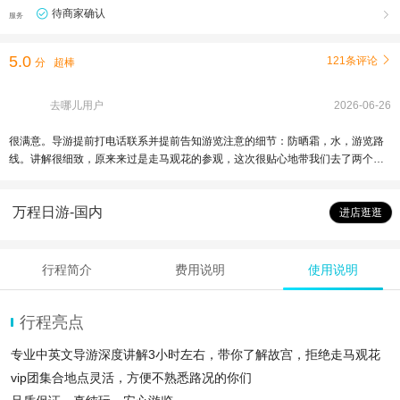
待商家确认

服务
5.0
121条评论

分
超棒
去哪儿用户
2026-06-26
很满意。导游提前打电话联系并提前告知游览注意的细节：防晒霜，水，游览路
线。讲解很细致，原来来过是走马观花的参观，这次很贴心地带我们去了两个展
览馆并且串起来很多我们原来知道的历史细节，讲解生动有趣，大开眼界。节奏
掌握也非常好，这么大的宫殿群，不能面面俱到，但是感觉看了很多不同的内
万程日游-国内
容，很幸运遇见了这么好一个导游，非常感谢！
进店逛逛
行程简介
费用说明
使用说明
行程亮点
专业中英文导游深度讲解3小时左右，带你了解故宫，拒绝走马观花
vip团集合地点灵活，方便不熟悉路况的你们