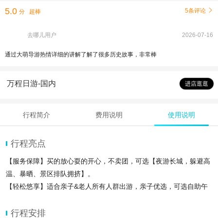
5.0
5条评论

分
超棒
去哪儿用户
2026-07-16
通过大萌导游热情详细的讲解了解了很多历史故事，非常棒
万程日游-国内
进店逛逛
行程简介
费用说明
使用说明
行程亮点
【服务保障】️买的放心耍的开心，不卖团，可选【夜游长城，躲避高
温、暴晒、景区排队拥挤】。
【轻松悠享】适合亲子&老人所有人群出游，亲子优选，可选自助午
餐，超长时间参观，进店赔付。
【套餐多样化】可升级私家团，五环内专车接送，更多优惠热销线路
行程安排