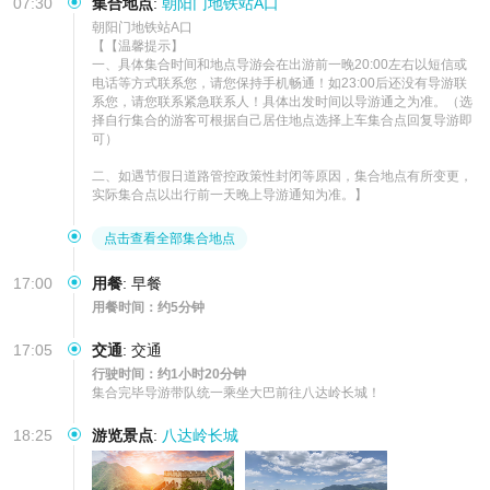
07:30
集合地点
:
朝阳门地铁站A口
朝阳门地铁站A口                     

【【温馨提示】

一、具体集合时间和地点导游会在出游前一晚20:00左右以短信或
电话等方式联系您，请您保持手机畅通！如23:00后还没有导游联
系您，请您联系紧急联系人！具体出发时间以导游通之为准。（选
择自行集合的游客可根据自己居住地点选择上车集合点回复导游即
可）

二、如遇节假日道路管控政策性封闭等原因，集合地点有所变更，
实际集合点以出行前一天晚上导游通知为准。】
点击查看全部集合地点
17:00
用餐
:
早餐
用餐时间：约5分钟
17:05
交通
:
交通
行驶时间：约1小时20分钟
集合完毕导游带队统一乘坐大巴前往八达岭长城！
18:25
游览景点
:
八达岭长城