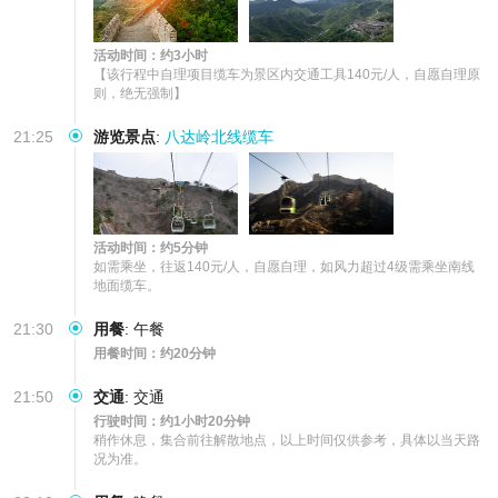
活动时间：约3小时
【该行程中自理项目缆车为景区内交通工具140元/人，自愿自理原
则，绝无强制】
21:25
游览景点
:
八达岭北线缆车
活动时间：约5分钟
如需乘坐，往返140元/人，自愿自理，如风力超过4级需乘坐南线
地面缆车。
21:30
用餐
:
午餐
用餐时间：约20分钟
21:50
交通
:
交通
行驶时间：约1小时20分钟
稍作休息，集合前往解散地点，以上时间仅供参考，具体以当天路
况为准。