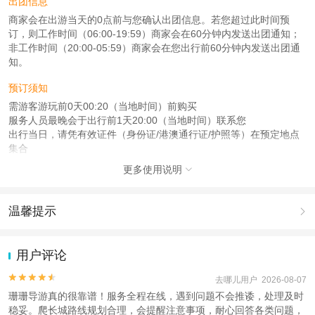
出团信息
商家会在出游当天的0点前与您确认出团信息。若您超过此时间预
订，则工作时间（06:00-19:59）商家会在60分钟内发送出团通知；
非工作时间（20:00-05:59）商家会在您出行前60分钟内发送出团通
知。
预订须知
需游客游玩前0天00:20（当地时间）前购买
服务人员最晚会于出行前1天20:00（当地时间）联系您
出行当日，请凭有效证件（身份证/港澳通行证/护照等）在预定地点
集合
更多使用说明

注意事项
成人：18周岁 – 59周岁；
儿童：2周岁 – 17周岁；
温馨提示

老人：60周岁 – 90周岁；
1.去哪儿网提醒您注意人身安全，参加有一定危险性的室内或户外活
查看：
查看工商执照信息
、
查看特许经营许可证信息
动（如跳伞、潜水、滑雪等）前，请务必仔细阅读
《风险提示》
。
用户评论
本产品由青岛驿路同行国际旅行社有限公司代理招徕，委托社为华旅天下国际旅
2.为普及旅游安全知识及旅游文明公约，使您的旅程顺利圆满完成，
行社(北京)有限公司，具体的旅游服务和操作由委托社及其有资质的地接社提供
特制定
《去哪儿网旅游安全手册》
，请您认真阅读并切实遵守。


去哪儿用户 2026-08-07
珊珊导游真的很靠谱！服务全程在线，遇到问题不会推诿，处理及时
稳妥。爬长城路线规划合理，会提醒注意事项，耐心回答各类问题，