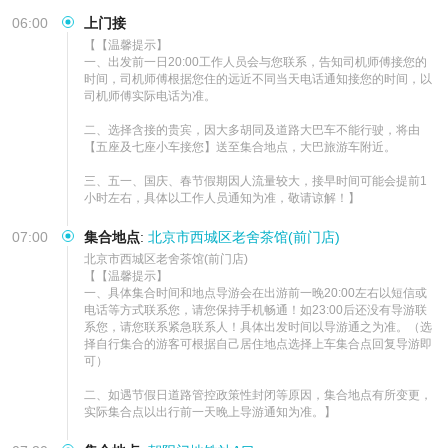
可详情左下角在线客服搭配多样化行程
06:00
上门接
【【温馨提示】

一、出发前一日20:00工作人员会与您联系，告知司机师傅接您的
时间，司机师傅根据您住的远近不同当天电话通知接您的时间，以
司机师傅实际电话为准。

二、选择含接的贵宾，因大多胡同及道路大巴车不能行驶，将由
【五座及七座小车接您】送至集合地点，大巴旅游车附近。

三、五一、国庆、春节假期因人流量较大，接早时间可能会提前1
小时左右，具体以工作人员通知为准，敬请谅解！】
07:00
集合地点
:
北京市西城区老舍茶馆(前门店)
北京市西城区老舍茶馆(前门店)                              

【【温馨提示】

一、具体集合时间和地点导游会在出游前一晚20:00左右以短信或
电话等方式联系您，请您保持手机畅通！如23:00后还没有导游联
系您，请您联系紧急联系人！具体出发时间以导游通之为准。（选
择自行集合的游客可根据自己居住地点选择上车集合点回复导游即
可）

二、如遇节假日道路管控政策性封闭等原因，集合地点有所变更，
实际集合点以出行前一天晚上导游通知为准。】