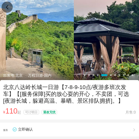

出发地:北京
万程日游-国内
北京八达岭长城一日游【7-8-9-10点/夜游多班次发
车】【[服务保障]️买的放心耍的开心，不卖团，可选
[夜游长城，躲避高温、暴晒、景区排队拥挤]。】
110
¥
起
月售:0
可订明日
退改无忧
立即确认

服务