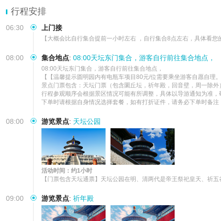
行程安排
06:30
上门接
【大概会比自行集合提前一小时左右 ，自行集合8点左右，具体看您
08:00
集合地点
:
08:00天坛东门集合，游客自行前往集合地点，
08:00天坛东门集合，游客自行前往集合地点，  

【【温馨提示圆明园内有电瓶车项目80元/位需要乘坐游客自愿自理。
景点门票包含：天坛门票（包含圜丘坛，祈年殿，回音壁，周一除外
行程参观顺序会根据景区情况可能有所调整，具体以导游通知为准，敬
下单时请根据自身情况选择套餐，如有打折证件，请务必下单时备注
08:00
游览景点
:
天坛公园
活动时间：约1小时
【门票包含天坛通票】天坛公园在明、清两代是帝王祭祀皇天、祈五
09:00
游览景点
:
祈年殿