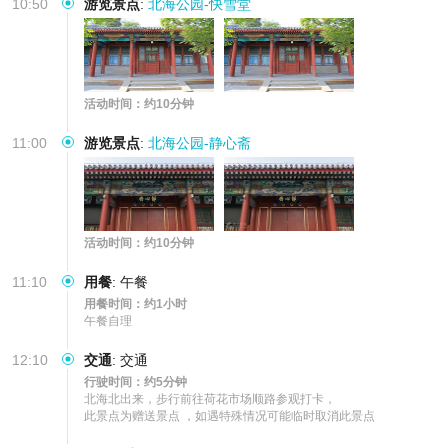
10:50
游览景点
:
北海公园-快雪堂
活动时间：约10分钟
11:00
游览景点
:
北海公园-静心斋
活动时间：约10分钟
11:10
用餐
:
午餐
用餐时间：约1小时
午餐自理
12:10
交通
:
交通
行驶时间：约5分钟
北海北出来，步行前往荷花市场顺路参观打卡，

此景点为赠送景点 ，如遇特殊情况可能临时取消此景点