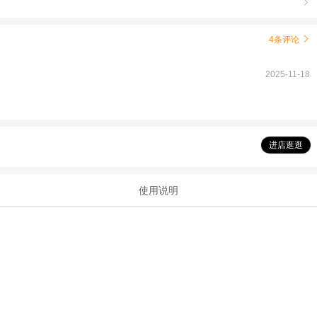

4条评论

2025-11-18
进店逛逛
使用说明