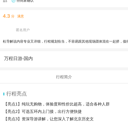
待商家确认
服务
4.3
分
满意
匿名用户
杜导解说内容专业又详细，行程规划恰当，不容易跟其他现场团体混在一起挤，值
万程日游-国内
行程简介
行程亮点
【亮点1】纯玩无购物，体验度和性价比超高，适合各种人群
【亮点2】可选五环内上门接，出行方便快捷
【亮点3】资深导游讲解，让您深入了解北京历史文