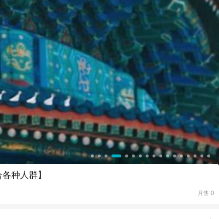
合各种人群】
月售:0