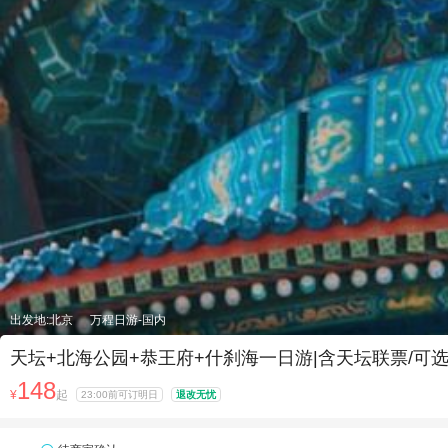
出发地:北京
万程日游-国内
天坛+北海公园+恭王府+什刹海一日游|含天坛联票/可
148
¥
起
23:00前可订明日
退改无忧