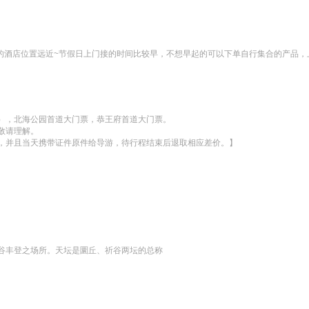
的酒店位置远近~节假日上门接的时间比较早，不想早起的可以下单自行集合的产品，


），北海公园首道大门票，恭王府首道大门票。

请理解。

，并且当天携带证件原件给导游，待行程结束后退取相应差价。】
谷丰登之场所。天坛是圜丘、祈谷两坛的总称