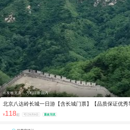
出发地:北京
万程日游-国内
北京八达岭长城一日游【含长城门票】【品质保证优秀
118
¥
起
可订8月9日
退改无忧