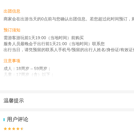
出团信息
商家会在出游当天的0点前与您确认出团信息。若您超过此时间预订，则工作时
预订须知
需游客游玩前1天19:00（当地时间）前购买
服务人员最晚会于出行前1天21:00（当地时间）联系您
出行当日，请凭预留的联系人手机号/预留的出行人姓名/身份证/有效证
注意事项
成人：18周岁 – 59周岁；
儿童：17周岁（含）以下；
老人：60周岁 – 100周岁；
查看：
查看工商执照信息
、
查看特许经营许可证信息
本产品由青岛驿路同行国际旅行社有限公司代理招徕，委托社为北京铂川旅行社有
温馨提示
1.去哪儿网提醒您注意人身安全，参加有一定危险性的室内或户外活
2.为普及旅游安全知识及旅游文明公约，使您的旅程顺利圆满完成，特
用户评论

