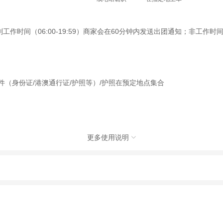
间（06:00-19:59）商家会在60分钟内发送出团通知；非工作时间（2
件（身份证/港澳通行证/护照等）/护照在预定地点集合
更多使用说明

限公司，具体的旅游服务和操作由委托社及其有资质的地接社提供
动（如跳伞、潜水、滑雪等）前，请务必仔细阅读
《风险提示》
。
制定
《去哪儿网旅游安全手册》
，请您认真阅读并切实遵守。