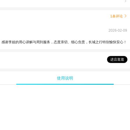

1条评论

2026-02-09
 感谢李姐的用心讲解与周到服务，态度亲切、细心负责，长城之行特别愉快安心！
进店逛逛
使用说明