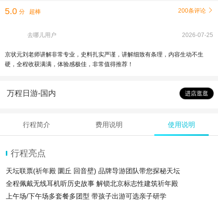
5.0
200条评论

分
超棒
去哪儿用户
2026-07-25
京状元刘老师讲解非常专业，史料扎实严谨，讲解细致有条理，内容生动不生
硬，全程收获满满，体验感极佳，非常值得推荐！
万程日游-国内
进店逛逛
行程简介
费用说明
使用说明
行程亮点
天坛联票(祈年殿 圜丘 回音壁) 品牌导游团队带您探秘天坛
全程佩戴无线耳机听历史故事 解锁北京标志性建筑祈年殿
上午场/下午场多套餐多团型 带孩子出游可选亲子研学