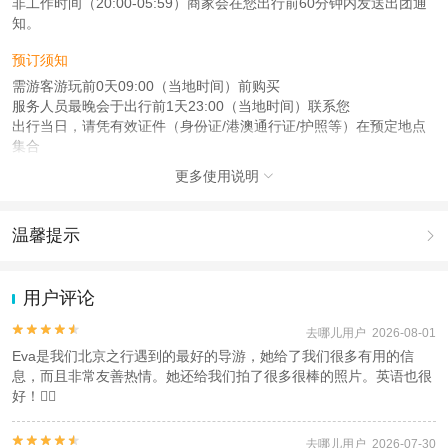
非工作时间（20:00-05:59）商家会在您出行前60分钟内发送出团通
知。
预订须知
需游客游玩前0天09:00（当地时间）前购买
服务人员最晚会于出行前1天23:00（当地时间）联系您
出行当日，请凭有效证件（身份证/港澳通行证/护照等）在预定地点
集合
更多使用说明

注意事项
成人：18周岁 – 59周岁；
儿童：17周岁（含）以下；
温馨提示

老人：60周岁（含）以上；
1.去哪儿网提醒您注意人身安全，参加有一定危险性的室内或户外活
查看：
查看工商执照信息
、
查看特许经营许可证信息
动（如跳伞、潜水、滑雪等）前，请务必仔细阅读
《风险提示》
。
用户评论
本产品由青岛驿路同行国际旅行社有限公司代理招徕，委托社为北京宇遥国际旅
2.为普及旅游安全知识及旅游文明公约，使您的旅程顺利圆满完成，
行社有限公司，具体的旅游服务和操作由委托社及其有资质的地接社提供
特制定
《去哪儿网旅游安全手册》
，请您认真阅读并切实遵守。


去哪儿用户 2026-08-01
Eva是我们北京之行遇到的最好的导游，她给了我们很多有用的信
息，而且非常友善热情。她还给我们拍了很多很棒的照片。英语也很
好！👌🏼


去哪儿用户 2026-07-30