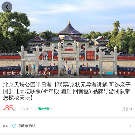

出发地:北京
万程日游-国内
北京天坛公园半日游【联票/京状元导游讲解 可选亲子
团】【天坛联票(祈年殿 圜丘 回音壁) 品牌导游团队带
您探秘天坛】
85
¥
起
月售:0
可订明日
退改无忧
待商家确认

服务