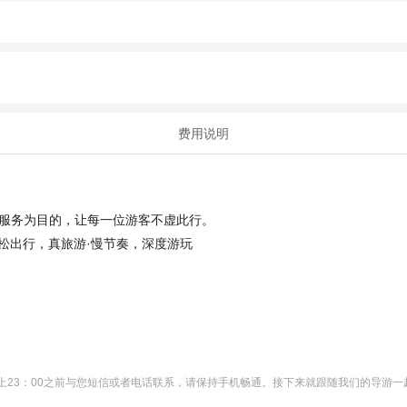
费用说明
的服务为目的，让每一位游客不虚此行。
松出行，真旅游·慢节奏，深度游玩
上23：00之前与您短信或者电话联系，请保持手机畅通。接下来就跟随我们的导游一