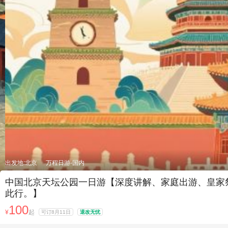
出发地:北京
万程日游-国内
中国北京天坛公园一日游【深度讲解、家庭出游、皇家祭
此行。】
100
¥
起
可订8月11日
退改无忧