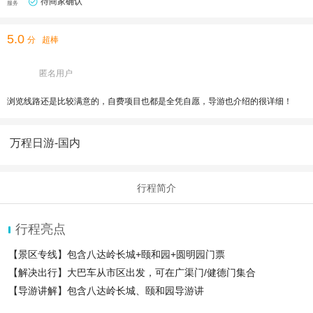
待商家确认
服务
5.0
分
超棒
匿名用户
浏览线路还是比较满意的，自费项目也都是全凭自愿，导游也介绍的很详细！
万程日游-国内
行程简介
行程亮点
【景区专线】包含八达岭长城+颐和园+圆明园门票
【解决出行】大巴车从市区出发，可在广渠门/健德门集合
【导游讲解】包含八达岭长城、颐和园导游讲