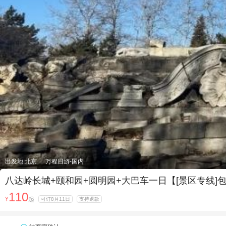
出发地:北京
万程日游-国内
八达岭长城+颐和园+圆明园+大巴车一日【[景区专线]
110
¥
起
可订8月11日
支持退款