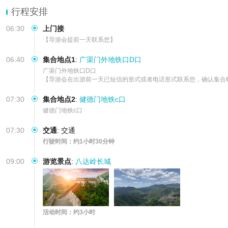
行程安排
06:30
上门接
【导游会提前一天联系您】
06:40
集合地点1
:
广渠门外地铁口D口
广渠门外地铁口D口      

【导游会在出游前一天已短信的形式或者电话形式联系您，确认集合
07:30
集合地点2
:
健德门地铁c口
健德门地铁c口
07:30
交通
:
交通
行驶时间：约1小时30分钟
09:00
游览景点
:
八达岭长城
活动时间：约3小时