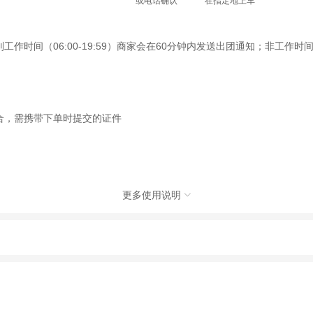
或电话确认
在指定地上车
间（06:00-19:59）商家会在60分钟内发送出团通知；非工作时间（2
合，需携带下单时提交的证件
更多使用说明

社有限公司，具体的旅游服务和操作由委托社及其有资质的地接社提供
动（如跳伞、潜水、滑雪等）前，请务必仔细阅读
《风险提示》
。
制定
《去哪儿网旅游安全手册》
，请您认真阅读并切实遵守。