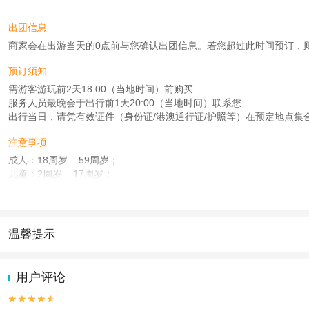
出团信息
商家会在出游当天的0点前与您确认出团信息。若您超过此时间预订，则工作时
预订须知
需游客游玩前2天18:00（当地时间）前购买
服务人员最晚会于出行前1天20:00（当地时间）联系您
出行当日，请凭有效证件（身份证/港澳通行证/护照等）在预定地点集
注意事项
成人：18周岁 – 59周岁；
儿童：2周岁 – 17周岁；
老人：60周岁 – 75周岁；
查看：
查看工商执照信息
、
查看特许经营许可证信息
本产品由青岛驿路同行国际旅行社有限公司代理招徕，委托社为北京北晴国际旅行
温馨提示
1.去哪儿网提醒您注意人身安全，参加有一定危险性的室内或户外活
2.为普及旅游安全知识及旅游文明公约，使您的旅程顺利圆满完成，特
用户评论

