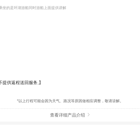
们乘坐的是环湖游船同时游船上面提供讲解
不提供返程送回服务,】
。
*以上行程可能会因为天气、路况等原因做相应调整，敬请谅解。
查看详细产品介绍
