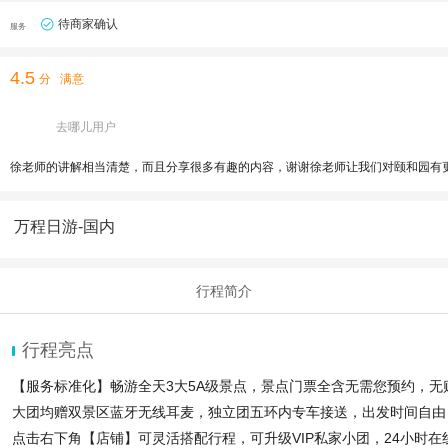
待商家确认
服务
4.5
分
满意
去哪儿用户
徐老师的讲解相当清楚，而且分享很多有趣的内容，谢谢徐老师让我们对颐和园有
万程日游-国内
行程简介
行程亮点
【服务标准化】️畅游全天3大5A级景点，景点门票全含无需您预约，
大团均赠双景区蓝牙无线耳麦，独立团五环内专车接送，出发时间自由
点击右下角【店铺】可灵活搭配行程，可升级VIP私家小团，24小时