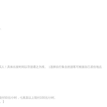


急联系人！具体出发时间以导游通之为准。（选择自行集合的游客可根据自己居住地点
0元/小时，七座及以上现付100元/小时。

服。】