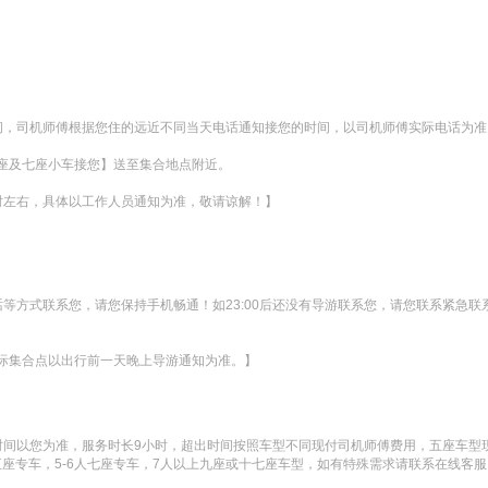
时间，司机师傅根据您住的远近不同当天电话通知接您的时间，以司机师傅实际电话为准。
座及七座小车接您】送至集合地点附近。

时左右，具体以工作人员通知为准，敬请谅解！】
电话等方式联系您，请您保持手机畅通！如23:00后还没有导游联系您，请您联系紧
际集合点以出行前一天晚上导游通知为准。】
以您为准，服务时长9小时，超出时间按照车型不同现付司机师傅费用，五座车型现付5
五座专车，5-6人七座专车，7人以上九座或十七座车型，如有特殊需求请联系在线客