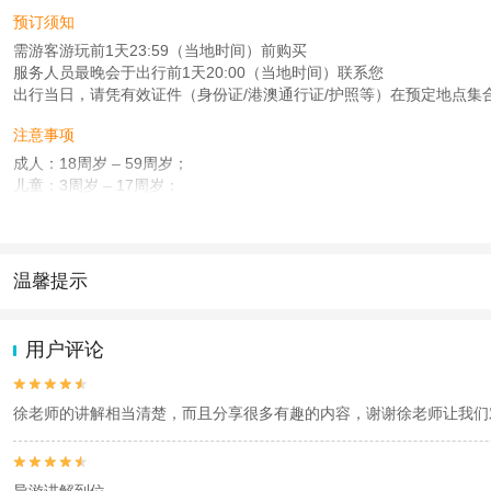
预订须知
需游客游玩前1天23:59（当地时间）前购买
服务人员最晚会于出行前1天20:00（当地时间）联系您
出行当日，请凭有效证件（身份证/港澳通行证/护照等）在预定地点集
注意事项
成人：18周岁 – 59周岁；
儿童：3周岁 – 17周岁；
老人：60周岁 – 80周岁；
查看：
查看工商执照信息
、
查看特许经营许可证信息
本产品由青岛驿路同行国际旅行社有限公司代理招徕，委托社为北京乐巴士国际旅
温馨提示
1.去哪儿网提醒您注意人身安全，参加有一定危险性的室内或户外活
2.为普及旅游安全知识及旅游文明公约，使您的旅程顺利圆满完成，特
用户评论


徐老师的讲解相当清楚，而且分享很多有趣的内容，谢谢徐老师让我们


导游讲解到位