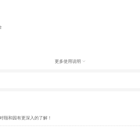
合
更多使用说明

游有限公司，具体的旅游服务和操作由委托社及其有资质的地接社提供
动（如跳伞、潜水、滑雪等）前，请务必仔细阅读
《风险提示》
。
制定
《去哪儿网旅游安全手册》
，请您认真阅读并切实遵守。
对颐和园有更深入的了解！