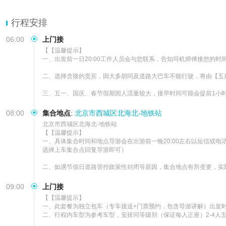
行程安排
06:00
上门接
【【温馨提示】

一、出发前一日20:00工作人员会与您联系，告知司机师傅接您的
二、选择含接的贵宾，因大多胡同及道路大巴车不能行驶，将由【五
三、五一、国庆、春节假期因人流量较大，接早时间可能会提前1小
08:00
集合地点
:
北京市西城区北海北-地铁站
北京市西城区北海北-地铁站        

【【温馨提示】

一、具体集合时间和地点导游会在出游前一晚20:00左右以短信或
选择上车集合点回复导游即可）

二、如遇节假日道路管控政策性封闭等原因，集合地点有所变更，实
09:00
上门接
【【温馨提示】

一、此套餐为独立包车（专车接送+门票预约，包含导游讲解）出发时间
二、行程内车型为参考车型，安排同等级别（保证每人正座）2-4人