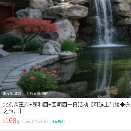
出发地:北京
万程日游-国内
北京恭王府+颐和园+圆明园一日活动【可选上门接◆升
之旅。】
168
¥
起
23:59前可订明日
退改无忧