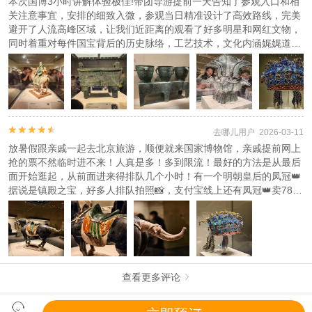
本次国博3小时讲解体验极佳!带团导游提前一天告知了参观入口和相
（18岁以下儿童和70岁以上老人必须由成人陪同参观）
关注意事宜，安排的细致入微，参观当日精准设计了高效路线，完美
避开了人流高峰区域，让我们近距离的观看了好多明星和网红文物，
出团信息
同时着重对每件国宝背后的历史脉络，工艺技术，文化内涵娓娓道
下单讲解的顾客，商家会在出游前1天的20点前与您确认出团信息。
来，通过导游的生动解读让沉睡的文物真正"活"了起来，变成一堂引
若您超过此时间预订，则工作时间(06:00:00-19:59:59)商家会在120
人入胜的历史课，专业功底深厚，解答疑问清晰到位。这3小时的讲
分钟内发送出团通知;非工作时间
授绝对物超所值，强烈推荐给希望获得高质量博物馆体验的参观者。
(20:00:00-05:59:59)商家会在您出行前120分钟内发送出团通知。
查看
《工商执照信息》
《特许经营许可证信息》


去哪儿用户 2026-03-11
放暑假跟亲戚一起去北京旅游，顺便就来国家博物馆，亲戚提前网上
抢的票不然临时进不来！人真是多！多到限流！最好的方法是从最后
面开始逛起，从前面进来得排队几个小时！有一个明朝皇后的凤冠👑
据说是镇殿之宝，好多人排队拍照📸，支付宝线上还有凤冠👑卖78一
个，在里面兑换，很漂亮！带了纪念品回家！来一次就够了！
查看更多评论

