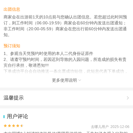
出团信息
商家会在出游前1天的10点前与您确认出团信息。若您超过此时间预
订，则工作时间（06:00-19:59）商家会在60分钟内发送出团通知；
非工作时间（20:00-05:59）商家会在您出行前60分钟内发送出团通
知。
预订须知
1、参观当天凭预约时使用的本人二代身份证原件
2、请遵守预约时间，若因迟到导致的入园问题，所造成的损失有贵
宾自行承担，敬请悉知!!!
下单成功平台会自动推送一条出票成功短信，此短息代表下单成功，
不代表出票成功。所有订票均需抢票，不保证100%出票成功!
更多使用说明

使用说明
1、凭身份证入园，未携带身份证造成无法入园自行承担损失。如儿
温馨提示

童无身份证，请携带户口本。 2、如因闭园或无票库存未及时更新导
致误拍，将给您发起全额退款，敬请知悉!
1.去哪儿网提醒您注意人身安全，参加有一定危险性的室内或户外活
3、请遵守预约时间，若因迟到导致的入园问题，我社负责协调，结
动（如跳伞、潜水、滑雪等）前，请务必仔细阅读
《风险提示》
。
用户评论
果以现场为准，所造成的损失有贵宾自行承担，敬请悉知!!!
2.为普及旅游安全知识及旅游文明公约，使您的旅程顺利圆满完成，
特制定
《去哪儿网旅游安全手册》
，请您认真阅读并切实遵守。


去哪儿用户 2025-12-06
人群说明