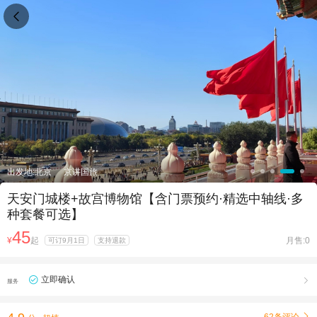

出发地:北京
京讲国旅
天安门城楼+故宫博物馆【含门票预约·精选中轴线·多
种套餐可选】
45
¥
起
月售:0
可订9月1日
支持退款
立即确认

服务
