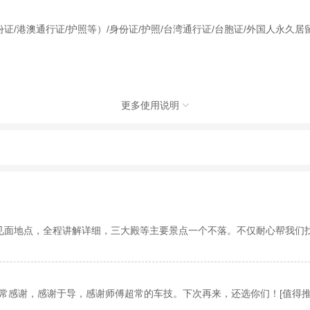
证/港澳通行证/护照等）/身份证/护照/台湾通行证/台胞证/外国人永久
更多使用说明

国际旅行社有限公司，具体的旅游服务和操作由委托社及其有资质的地接社提供
动（如跳伞、潜水、滑雪等）前，请务必仔细阅读
《风险提示》
。
制定
《去哪儿网旅游安全手册》
，请您认真阅读并切实遵守。
见面地点，全程讲解详细，三大殿等主要景点一个不落。不仅耐心帮我们
常感谢，感谢于导，感谢师傅超常的车技。下次再来，还选你们！[值得推