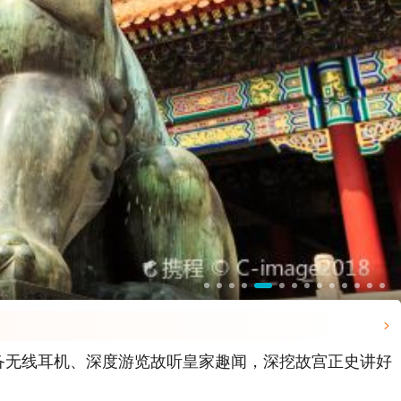

备无线耳机、深度游览故听皇家趣闻，深挖故宫正史讲好