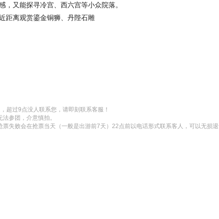
感，又能探寻冷宫、西六宫等小众院落。
近距离观赏鎏金铜狮、丹陛石雕
，超过9点没人联系您，请即刻联系客服！

无法参团，介意慎拍。

抢票失败会在抢票当天（一般是出游前7天）22点前以电话形式联系客人，可以无损