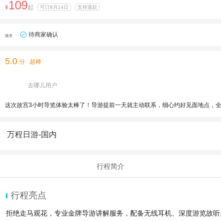
109
¥
起
可订8月14日
支持退款
待商家确认
服务
5.0
分
超棒
去哪儿用户
这次故宫3小时导览体验太棒了！导游提前一天就主动联系，细心约好见面地点，
万程日游-国内
行程简介
行程亮点
拒绝走马观花，专业金牌导游讲解服务，配备无线耳机、深度游览故听