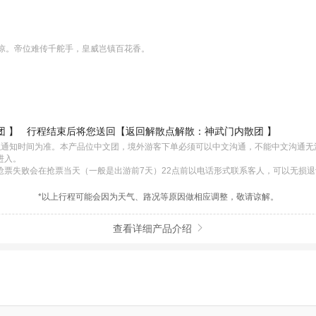
凉。帝位难传千舵手，皇威岂镇百花香。
 】
行程结束后将您送回【返回解散点解散：神武门内散团 】
体以通知时间为准。本产品位中文团，境外游客下单必须可以中文沟通，不能中文沟通无
入。

抢票失败会在抢票当天（一般是出游前7天）22点前以电话形式联系客人，可以无损
*以上行程可能会因为天气、路况等原因做相应调整，敬请谅解。
查看详细产品介绍
