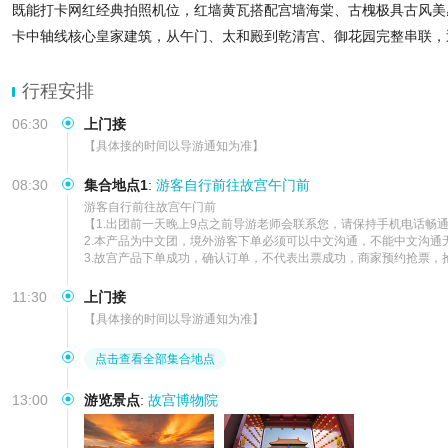
既能打卡网红经典拍照机位，红墙黄瓦搭配宫墙海棠、古槐极具古风美
卡中轴线核心皇家建筑，从午门、太和殿到乾清宫、御花园完整串联，
行程安排
06:30
上门接
【具体接的时间以导游通知为准】
08:30
集合地点1
:
游客自行前往故宫午门前
游客自行前往故宫午门前   

【1.出团前一天晚上9点之前导游老师会联系您，请保持手机电话畅通
2.本产品为中文团，境外游客下单必须可以中文沟通，不能中文沟通
3.故宫产品下单成功，确认订单，不代表出票成功，商家预约抢票，
11:30
上门接
【具体接的时间以导游通知为准】
点击查看全部集合地点
13:00
游览景点
:
故宫博物院