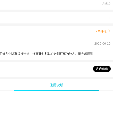
月售:0

9条评论

2026-06-10
了好几个隐藏版打卡点，连离开时都贴心送到打车的地方。服务超周到
进店逛逛
使用说明