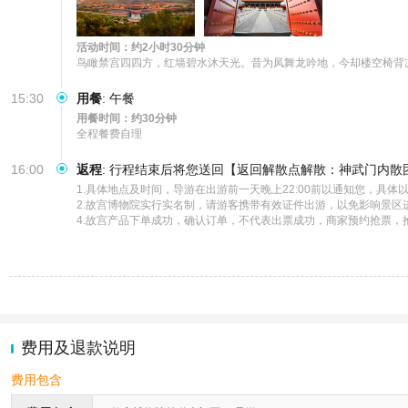
活动时间：约2小时30分钟
鸟瞰禁宫四四方，红墙碧水沐天光。昔为凤舞龙吟地，今却楼空椅背
15:30
用餐
:
午餐
用餐时间：约30分钟
全程餐费自理
16:00
返程
:
行程结束后将您送回【返回解散点解散：神武门内散团
1.具体地点及时间，导游在出游前一天晚上22:00前以通知您，具
2.故宫博物院实行实名制，请游客携带有效证件出游，以免影响景区进
4.故宫产品下单成功，确认订单，不代表出票成功，商家预约抢票，
费用及退款说明
费用包含