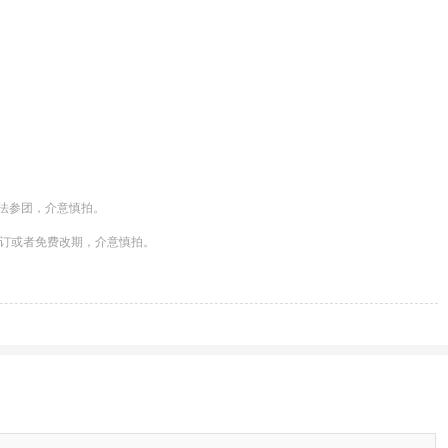
法参团，介意慎拍。

退订或者免费改期，介意慎拍。