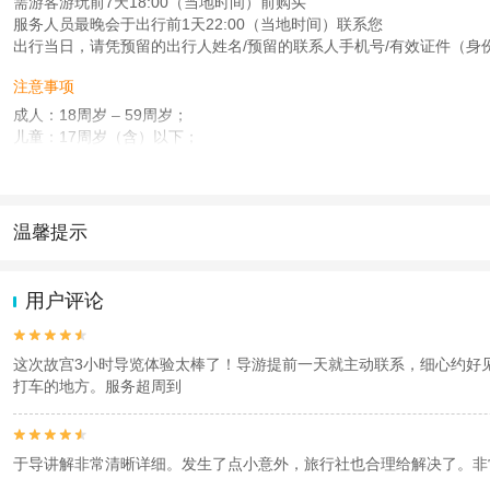
需游客游玩前7天18:00（当地时间）前购买
服务人员最晚会于出行前1天22:00（当地时间）联系您
出行当日，请凭预留的出行人姓名/预留的联系人手机号/有效证件（身份
注意事项
成人：18周岁 – 59周岁；
儿童：17周岁（含）以下；
老人：60周岁 – 79周岁；
查看：
查看工商执照信息
、
查看特许经营许可证信息
本产品由青岛驿路同行国际旅行社有限公司代理招徕，委托社为亿和时代（北京）
温馨提示
1.去哪儿网提醒您注意人身安全，参加有一定危险性的室内或户外活
2.为普及旅游安全知识及旅游文明公约，使您的旅程顺利圆满完成，特
用户评论


这次故宫3小时导览体验太棒了！导游提前一天就主动联系，细心约好
打车的地方。服务超周到


于导讲解非常清晰详细。发生了点小意外，旅行社也合理给解决了。非