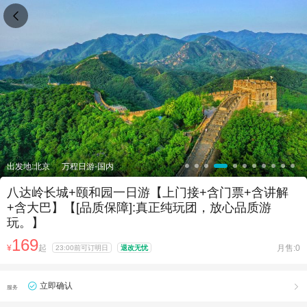

出发地:北京
万程日游-国内
八达岭长城+颐和园一日游【上门接+含门票+含讲解
+含大巴】【[品质保障]:真正纯玩团，放心品质游
玩。】
169
¥
起
月售:0
23:00前可订明日
退改无忧
立即确认

服务