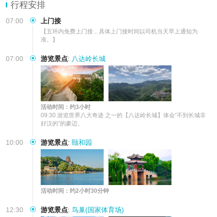
行程安排
07:00
上门接
【五环内免费上门接，具体上门接时间以司机当天早上通知为
准。】
07:00
游览景点
:
八达岭长城
活动时间：约3小时
09:30 游览世界八大奇迹 之一的【八达岭长城】体会“不到长城非
好汉的”的豪迈。
10:00
游览景点
:
颐和园
活动时间：约2小时30分钟
12:30
游览景点
:
鸟巢(国家体育场)