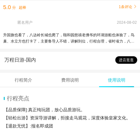
5.0
1条评论

分
超棒
匿名用户
2024-08-02
升国旗也看了，八达岭长城也爬了，颐和园慈禧老佛爷的环湖游船也体验了，鸟
巢、水立方也打卡了，主要鲁导人不错，讲解到位，行程合理，省时省力，八月
份还有朋友来北京玩，一定推荐你家。
万程日游-国内
进店逛逛
行程简介
费用说明
使用说明
行程亮点
【品质保障]:真正纯玩团，放心品质游玩。
【轻松出游】资深导游讲解，拒接走马观花，深度体验皇家文化。
【退款无忧】:报名即成团