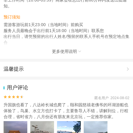
知。
预订须知
需游客游玩前1天23:00（当地时间）前购买
服务人员最晚会于出行前1天18:00（当地时间）联系您
出行当日，请凭预留的出行人姓名/预留的联系人手机号在预定地点集
合
更多使用说明

注意事项
成人：18周岁 – 59周岁；
儿童：3周岁 – 17周岁；
温馨提示

老人：60周岁 – 100周岁；
1.去哪儿网提醒您注意人身安全，参加有一定危险性的室内或户外活
查看：
查看工商执照信息
、
查看特许经营许可证信息
动（如跳伞、潜水、滑雪等）前，请务必仔细阅读
《风险提示》
。
用户评论
本产品由青岛驿路同行国际旅行社有限公司代理招徕，委托社为北京爱驴游旅行
2.为普及旅游安全知识及旅游文明公约，使您的旅程顺利圆满完成，
社有限公司，具体的旅游服务和操作由委托社及其有资质的地接社提供
特制定
《去哪儿网旅游安全手册》
，请您认真阅读并切实遵守。


匿名用户 2024-08-02
升国旗也看了，八达岭长城也爬了，颐和园慈禧老佛爷的环湖游船也
体验了，鸟巢、水立方也打卡了，主要鲁导人不错，讲解到位，行程
合理，省时省力，八月份还有朋友来北京玩，一定推荐你家。