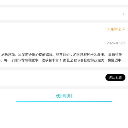

30条评论

2026-07-22
超丰富！ 而且全程节奏把控得超完美，快慢适中，
感直接拉满！真心超推，值得百分百推荐！
进店逛逛
使用说明