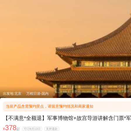
出发地:北京
万程日游-国内
当前产品含需预约景点，请留意预约情况和商家通知
【不满意*全额退】军事博物馆+故宫导游讲解含门票*军
378
¥
起
可订8月13日
支持退款