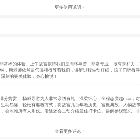
更多使用说明

)有限公司，具体的旅游服务和操作由委托社及其有资质的地接社提供
动（如跳伞、潜水、滑雪等）前，请务必仔细阅读
《风险提示》
。
制定
《去哪儿网旅游安全手册》
，请您认真阅读并切实遵守。
非常棒的体验。上午故宫接待我们是周林导游，非常专业，很有亲和力，
分钟，康老师依然语气温和得等着我们，讲解过程生动仔细，孩子们听得津
且深刻的完美体验，身心愉悦！
出发前会细心提醒路线、非常贴
查看更多评论
