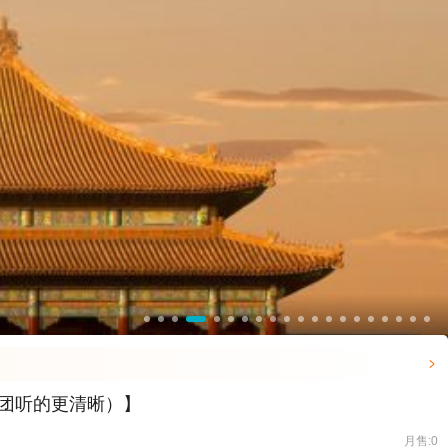

小团听的更清晰）】
月售:0