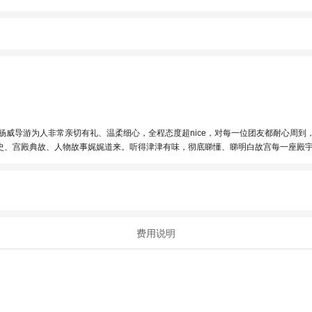
人物故事娓娓道来。听得津津有味，彻底睇懂、睇明白故宫每一座殿宇、每一个细节背后嘅故事，收获
会照顾所有人步伐。沿途还会主动介绍最佳打卡位、讲解参观禁忌，非常专业负责。 呢趟故宫之旅，在杨威导游嘅介绍下，令原本单纯嘅参观，体验
费用说明