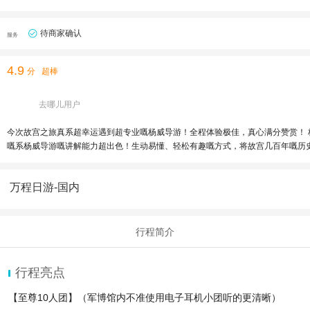
待商家确认
服务
4.9
分
超棒
去哪儿用户
今次故宫之旅真系超幸运遇到超专业嘅杨威导游！全程体验极佳，真心满分赞赏！ 杨威导游为人非常亲切有礼、温柔细心，全程态度超nice，对每一位团友都耐心周到，从唔急躁。出发前会细心提醒路线、非常贴心，游玩过程轻松又舒服。 最值得赞
嘅系杨威导游嘅讲解能力超出色！生动易懂、轻松有趣嘅方式，将故宫几百年嘅历史、宫殿典故、
万程日游-国内
行程简介
行程亮点
【至尊10人团】（军博馆内不准使用电子耳机小团听的更清晰）