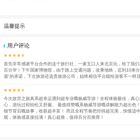
老人：60周岁 – 99周岁；
查看：
查看工商执照信息
、
查看特许经营许可证信息
本产品由青岛驿路同行国际旅行社有限公司代理招徕，委托社为荣烁国际旅游(北京
温馨提示
1.去哪儿网提醒您注意人身安全，参加有一定危险性的室内或户外活
2.为普及旅游安全知识及旅游文明公约，使您的旅程顺利圆满完成，特
用户评论


首先非常感谢平台合作的这个旅行社，一家五口人来北京玩，给了我们
百分💯！下午国家博物馆，由于路上交通问题，改乘地铁，迟到10来
退”的承诺，下次旅游还选贵旅游公司，始终相信平台能给游客不一样


今次故宫之旅真系超幸运遇到超专业嘅杨威导游！全程体验极佳，真心满分赞赏！ 杨威导游为人非常亲切有礼、温柔细心，全程态度超nice，对每一位团友都耐心周到，从唔急躁。
心，游玩过程轻松又舒服。 最值得赞嘅系杨威导游嘅讲解能力超出色！生动易懂、轻松有趣嘅方式，将故宫几百年嘅历史、宫殿典故、人物故事娓娓道来。听得津津有味，彻底睇懂、睇明白故宫每一座殿宇、每一个
细节背后嘅故事，收获超丰富！ 而且全程节奏把控得超完美，快慢适中，会照顾所有人步伐。沿途还会主动介绍最佳打卡位、讲解参观禁忌，非常专业负责。 呢趟故宫之旅，在杨威导游嘅介绍下，令原本单纯嘅参
观，体验感直接拉满！真心超推，值得百分百推荐！