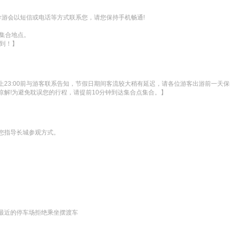
导游会以短信或电话等方式联系您，请您保持手机畅通!

集合地点。

到！】
23:00前与游客联系告知，节假日期间客流较大稍有延迟，请各位游客出游前一天保
解!为避免耽误您的行程，请提前10分钟到达集合点集合。】
您指导长城参观方式。
最近的停车场拒绝乘坐摆渡车