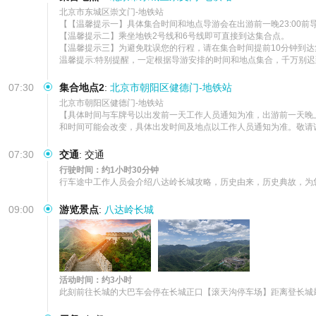
北京市东城区崇文门-地铁站  

【【温馨提示一】具体集合时间和地点导游会在出游前一晚23:00前
【温馨提示二】乘坐地铁2号线和6号线即可直接到达集合点。

【温馨提示三】为避免耽误您的行程，请在集合时间提前10分钟到达
温馨提示:特别提醒，一定根据导游安排的时间和地点集合，千万别迟
07:30
集合地点2
:
北京市朝阳区健德门-地铁站
北京市朝阳区健德门-地铁站  

【具体时间与车牌号以出发前一天工作人员通知为准，出游前一天晚上
和时间可能会改变，具体出发时间及地点以工作人员通知为准。敬请谅
07:30
交通
:
交通
行驶时间：约1小时30分钟
行车途中工作人员会介绍八达岭长城攻略，历史由来，历史典故，为
09:00
游览景点
:
八达岭长城
活动时间：约3小时
此刻前往长城的大巴车会停在长城正口【滚天沟停车场】距离登长城