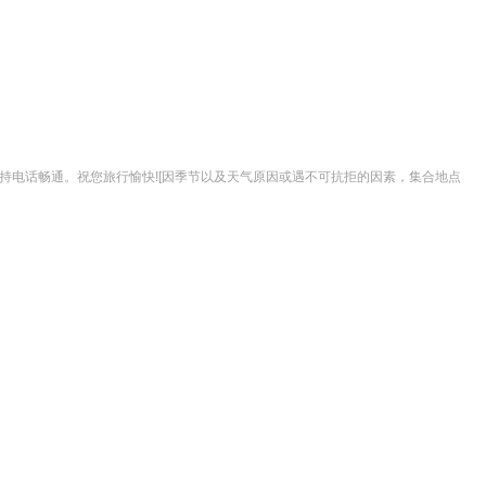
持电话畅通。祝您旅行愉快![因季节以及天气原因或遇不可抗拒的因素，集合地点