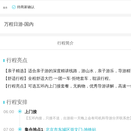
待商家确认
服务
万程日游-国内
行程简介
行程亮点
【亲子精选】适合亲子游的深度精讲线路，游山水，亲子游乐，导游精
【舒适行程】全程舒适大巴·一团一车·拒绝套车，耽误行程。
【行程亮点】可选五环内上门接套餐，无购物，优秀导游讲解，高速一
行程安排
06:00
上门接
【五环内接，只接不送，出游前一天晚上会有司机和导游分开联系您
07:00
集合地点1
:
北京市东城区崇文门-地铁站