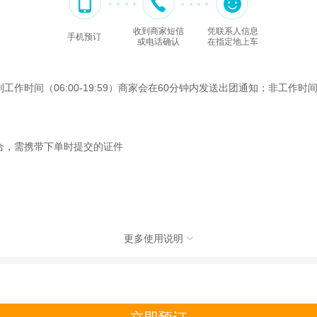
收到商家短信
凭联系人信息
手机预订
或电话确认
在指定地上车
间（06:00-19:59）商家会在60分钟内发送出团通知；非工作时间（2
合，需携带下单时提交的证件
更多使用说明

旅行社有限公司，具体的旅游服务和操作由委托社及其有资质的地接社提供
动（如跳伞、潜水、滑雪等）前，请务必仔细阅读
《风险提示》
。