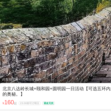
出发地:北京
万程日游-国内
北京八达岭长城+颐和园+圆明园一日活动【可选五环内
的奥秘。】
160
¥
起
23:00前可订明日
退改无忧