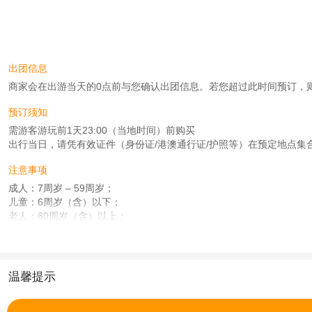
出团信息
商家会在出游当天的0点前与您确认出团信息。若您超过此时间预订，则工作时
预订须知
需游客游玩前1天23:00（当地时间）前购买
出行当日，请凭有效证件（身份证/港澳通行证/护照等）在预定地点集
注意事项
成人：7周岁 – 59周岁；
儿童：6周岁（含）以下；
老人：60周岁（含）以上；
查看：
查看工商执照信息
、
查看特许经营许可证信息
本产品由青岛驿路同行国际旅行社有限公司代理招徕，委托社为北京首善畅行国际
温馨提示
1.去哪儿网提醒您注意人身安全，参加有一定危险性的室内或户外活