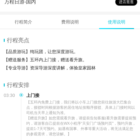
万程日游-国内
进店逛逛
行程简介
费用说明
使用说明
行程亮点
【品质游玩】纯玩团，让您深度游玩。
【赠送服务】五环内上门接，赠送看升旗。
【专业导游】资深导游深度讲解，体验皇家园林
行程安排
03:30
上门接
【五环内免费上门接，我们将以小车上门接您前往旅游大巴集合
点，接驳时间根据游客的居住地址按顺序接驳、具体上门接时间以
司机当天早上通知为准。

【赠送升旗】如您需观看升旗，请提前告知客服(看升旗需要提前预
约，请游客自己提前在WX小程序“天安门广场预约页"，预约升旗，
提前1-7天可预约。如遇有国事、外事等重大活动，将无法满足您
的参观需求，请您谅解。】