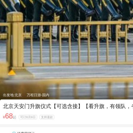
出发地:北京
万程日游-国内
北京天安门升旗仪式【可选含接】【看升旗，有领队，
68
¥
起
可订8月9日
支持退款