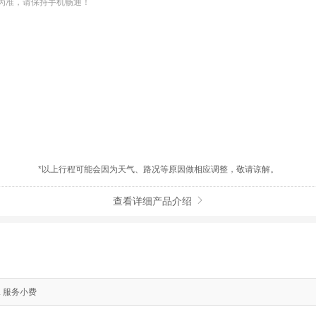
准，请保持手机畅通！

】
*以上行程可能会因为天气、路况等原因做相应调整，敬请谅解。
查看详细产品介绍

5. 服务小费