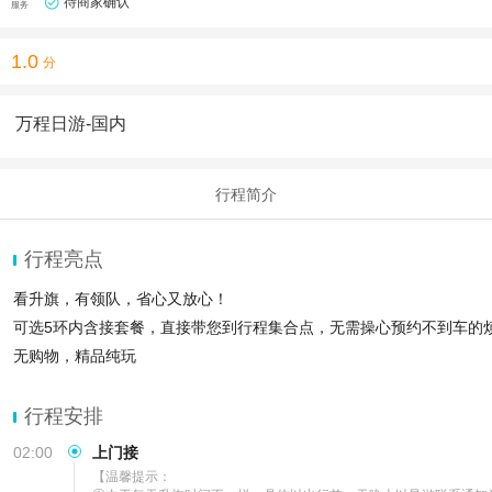
待商家确认
服务
1.0
分
万程日游-国内
行程简介
行程亮点
看升旗，有领队，省心又放心！
可选5环内含接套餐，直接带您到行程集合点，无需操心预约不到车的
无购物，精品纯玩
行程安排
02:00
上门接
【温馨提示：
