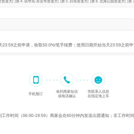
堂首道大门票 4. 琼华岛-永安寺首道大门票 5. 白塔首道大门票 6. 北海公园首道大门票 7
23:59之前申请，收取50.0%/笔手续费；使用日期开始当天23:59之
收到商家短信
凭联系人信息
手机预订
或电话确认
在指定地上车
间（06:00-19:59）商家会在60分钟内发送出团通知；非工作时间（2