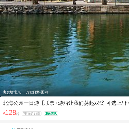
出发地:北京
万程日游-国内
北海公园一日游【联票+游船让我们荡起双桨 可选上/
128
¥
起
可订8月14日
退改无忧