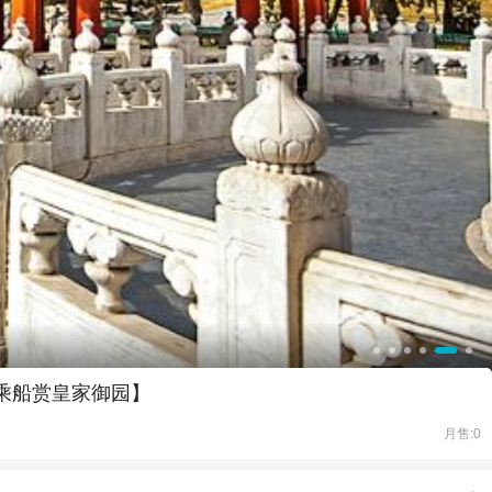
您乘船赏皇家御园】
月售:0