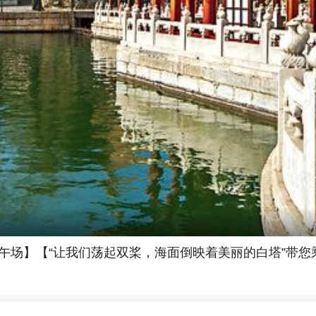
下午场】【“让我们荡起双桨，海面倒映着美丽的白塔”带