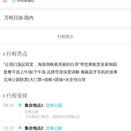
待商家确认
服务
万程日游-国内
行程简介
行程亮点
“让我们荡起双桨，海面倒映着美丽的白塔”带您乘船赏皇家御园
套餐可选上午场/下午场 品牌导游深度讲解 佩戴蓝牙耳机听故事
北海公园联票(大门票+游船+团城+永安寺白塔
行程安排
09:10
集合地点1
:
北海公园
北海公园

【北海北门集合，提前20分钟集合】
13:10
集合地点2
:
北海公园